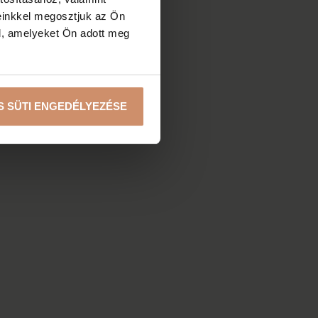
einkkel megosztjuk az Ön
l, amelyeket Ön adott meg
S SÜTI ENGEDÉLYEZÉSE