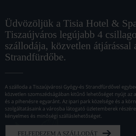
Üdvözöljük a Tisia Hotel & Sp
Tiszaújváros legújabb 4 csillag
szállodája, közvetlen átjárással
Strandfürdőbe.
A szálloda a Tiszaújvárosi Gyógy-és Strandfürdővel egybe
közvetlen szomszédságában kitűnő lehetőséget nyújt az a
és a pihenésre egyaránt. Az ipari park közelsége és a kör
szolgáltatásaink a városba látogató üzletemberek részére 
kényelmes és minőségi szálláslehetőséget.
FELFEDEZEM A SZÁLLODÁT