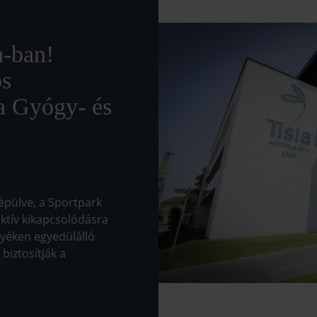
a-ban!
os
 a Gyógy- és
épülve, a Sportpark
ktív kikapcsolódásra
nyéken egyedülálló
biztosítják a