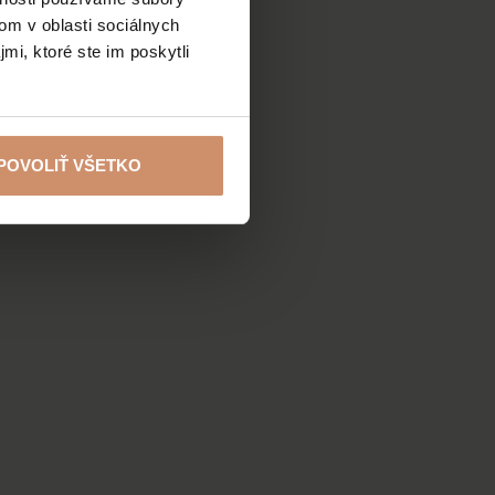
om v oblasti sociálnych
mi, ktoré ste im poskytli
POVOLIŤ VŠETKO