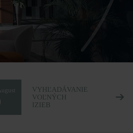
VYHĽADÁVANIE
August
VOĽNÝCH
9
IZIEB