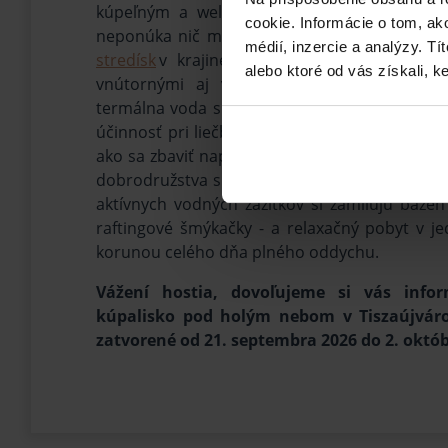
kúpeľným a wellness zážitkom. Najnovší prí
cookie. Informácie o tom, ak
neponúka nič menšie ako
priamy prístup
do 
médií, inzercie a analýzy. Tí
stredísk
v krajine, do kúpeľov
Tiszaújváros
alebo ktoré od vás získali, ke
vnútornými aj vonkajšími bazénmi spočív
termálna voda s teplotou 65 °C, vyvierajúca z
účinnosť pri liečbe rôznych zdravotných prob
ako sa zbaviť napätia nahromadeného počas 
dobrodružstva si prídu na svoje aj na kúpalis
aktívnych vodných zážitkov si zamilujú bazén
raftingové šmýkačky - a relaxačný pobyt v je
korunou celého dňa plného oddychu.
Vážení hostia, dovoľujeme si vás info
kúpalisko pod holým nebom v Tiszaújváro
zatvorené od 21. septembra 2026 do 2. októb