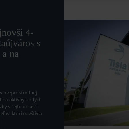
jnovší 4-
zaújváros s
 a na
 v bezprostrednej
sť na aktívny oddych
by v tejto oblasti
ľov, ktorí navštívia