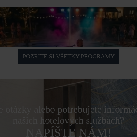
POZRITE SI VŠETKY PROGRAMY
 otázky alebo potrebujete informá
našich hotelových službách?
NAPÍŠTE NÁM!