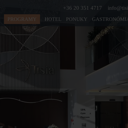
+36 20 351 4717
info@tisi
PROGRAMY
HOTEL
PONUKY
GASTRONÓMI