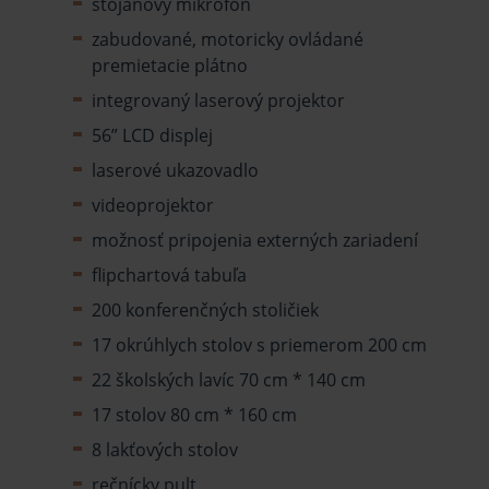
stojanový mikrofón
zabudované, motoricky ovládané
premietacie plátno
integrovaný laserový projektor
56” LCD displej
laserové ukazovadlo
videoprojektor
možnosť pripojenia externých zariadení
flipchartová tabuľa
200 konferenčných stoličiek
17 okrúhlych stolov s priemerom 200 cm
22 školských lavíc 70 cm * 140 cm
17 stolov 80 cm * 160 cm
8 lakťových stolov
rečnícky pult