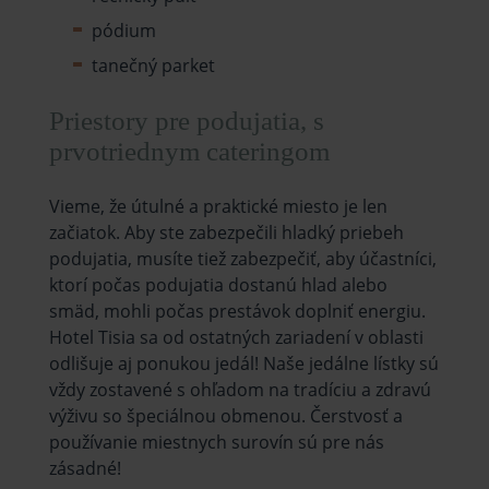
pódium
tanečný parket
Priestory pre podujatia, s
prvotriednym cateringom
Vieme, že útulné a praktické miesto je len
začiatok. Aby ste zabezpečili hladký priebeh
podujatia, musíte tiež zabezpečiť, aby účastníci,
ktorí počas podujatia dostanú hlad alebo
smäd, mohli počas prestávok doplniť energiu.
Hotel Tisia sa od ostatných zariadení v oblasti
odlišuje aj ponukou jedál! Naše jedálne lístky sú
vždy zostavené s ohľadom na tradíciu a zdravú
výživu so špeciálnou obmenou. Čerstvosť a
používanie miestnych surovín sú pre nás
zásadné!