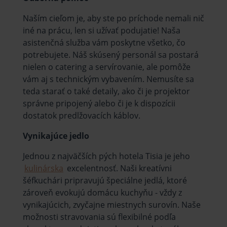
Naším cieľom je, aby ste po príchode nemali nič
iné na prácu, len si užívať podujatie! Naša
asistenčná služba vám poskytne všetko, čo
potrebujete. Náš skúsený personál sa postará
nielen o catering a servírovanie, ale pomôže
vám aj s technickým vybavením. Nemusíte sa
teda starať o také detaily, ako či je projektor
správne pripojený alebo či je k dispozícii
dostatok predlžovacích káblov.
Vynikajúce jedlo
Jednou z najväčších pých hotela Tisia je jeho
kulinárska
excelentnosť. Naši kreatívni
šéfkuchári pripravujú špeciálne jedlá, ktoré
zároveň evokujú domácu kuchyňu - vždy z
vynikajúcich, zvyčajne miestnych surovín. Naše
možnosti stravovania sú flexibilné podľa