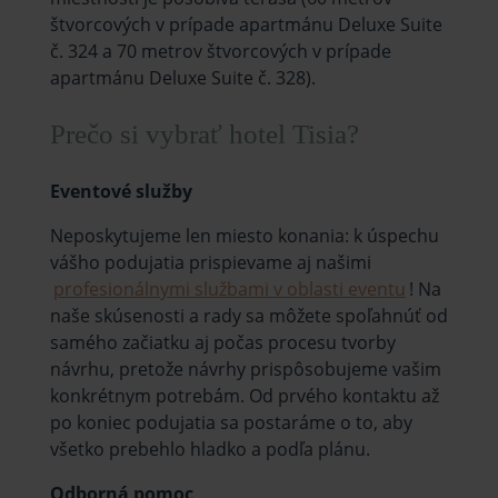
štvorcových v prípade apartmánu Deluxe Suite
č. 324 a 70 metrov štvorcových v prípade
apartmánu Deluxe Suite č. 328).
Prečo si vybrať hotel Tisia?
Eventové služby
Neposkytujeme len miesto konania: k úspechu
vášho podujatia prispievame aj našimi
profesionálnymi službami v oblasti eventu
! Na
naše skúsenosti a rady sa môžete spoľahnúť od
samého začiatku aj počas procesu tvorby
návrhu, pretože návrhy prispôsobujeme vašim
konkrétnym potrebám. Od prvého kontaktu až
po koniec podujatia sa postaráme o to, aby
všetko prebehlo hladko a podľa plánu.
Odborná pomoc