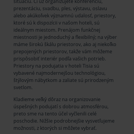
situáciu. Či už organizujete konferenciu,
prezentáciu, svadbu, ples, výstavu, oslavu
alebo akúkoľvek významnú udalosť, priestory,
ktoré sú k dispozícii v našom hoteli, sú
ideálnym miestom. Prenájom funkčnej
miestnosti je jednoduchý a flexibilný; na výber
máme širokú škálu priestorov, ako aj niekoľko
prepojených priestorov, takže vám môžeme
prispôsobiť interiér podľa vašich potrieb.
Priestory na podujatia v hoteli Tisia sú
vybavené najmodernejšou technológiou,
štýlovým nábytkom a zaliate sú prirodzeným
svetlom.
Kladieme veľký dôraz na organizovanie
úspešných podujatí s dobrou atmosférou,
preto sme na tento účel vyčlenili celé
poschodie. Nižšie podrobnejšie vysvetľujeme
možnosti, z ktorých si môžete vybrať.