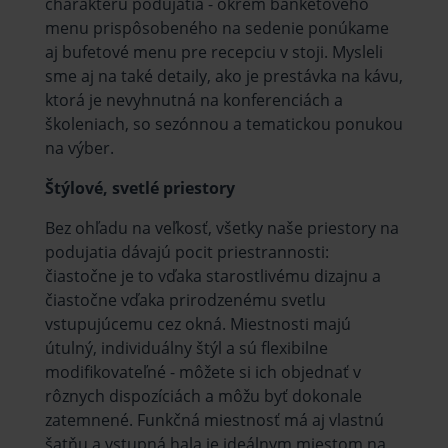
charakteru podujatia - okrem banketového
menu prispôsobeného na sedenie ponúkame
aj bufetové menu pre recepciu v stoji. Mysleli
sme aj na také detaily, ako je prestávka na kávu,
ktorá je nevyhnutná na konferenciách a
školeniach, so sezónnou a tematickou ponukou
na výber.
Štýlové, svetlé priestory
Bez ohľadu na veľkosť, všetky naše priestory na
podujatia dávajú pocit priestrannosti:
čiastočne je to vďaka starostlivému dizajnu a
čiastočne vďaka prirodzenému svetlu
vstupujúcemu cez okná. Miestnosti majú
útulný, individuálny štýl a sú flexibilne
modifikovateľné - môžete si ich objednať v
rôznych dispozíciách a môžu byť dokonale
zatemnené. Funkčná miestnosť má aj vlastnú
šatňu a vstupná hala je ideálnym miestom na