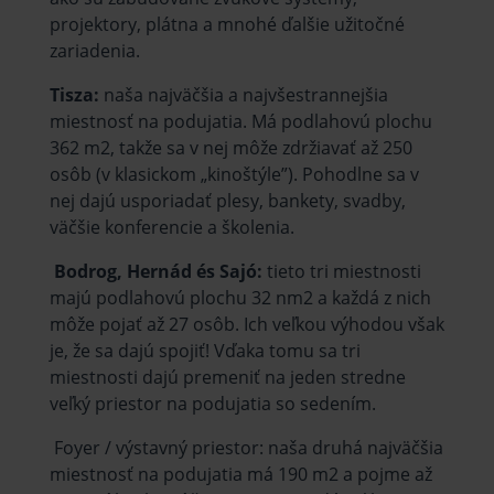
projektory, plátna a mnohé ďalšie užitočné
zariadenia.
Tisza:
naša najväčšia a najvšestrannejšia
miestnosť na podujatia. Má podlahovú plochu
362 m2, takže sa v nej môže zdržiavať až 250
osôb (v klasickom „kinoštýle”). Pohodlne sa v
nej dajú usporiadať plesy, bankety, svadby,
väčšie konferencie a školenia.
Bodrog, Hernád és Sajó:
tieto tri miestnosti
majú podlahovú plochu 32 nm2 a každá z nich
môže pojať až 27 osôb. Ich veľkou výhodou však
je, že sa dajú spojiť! Vďaka tomu sa tri
miestnosti dajú premeniť na jeden stredne
veľký priestor na podujatia so sedením.
Foyer / výstavný priestor: naša druhá najväčšia
miestnosť na podujatia má 190 m2 a pojme až