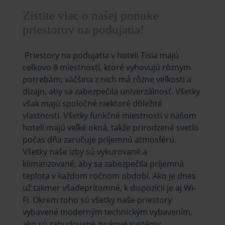
Zistite viac o našej ponuke
priestorov na podujatia!
Priestory na podujatia v hoteli Tisia majú
celkovo 8 miestností, ktoré vyhovujú rôznym
potrebám; väčšina z nich má rôzne veľkosti a
dizajn, aby sa zabezpečila univerzálnosť. Všetky
však majú spoločné niektoré dôležité
vlastnosti. Všetky funkčné miestnosti v našom
hoteli majú veľké okná, takže prirodzené svetlo
počas dňa zaručuje príjemnú atmosféru.
Všetky naše izby sú vykurované a
klimatizované, aby sa zabezpečila príjemná
teplota v každom ročnom období. Ako je dnes
už takmer všadeprítomné, k dispozícii je aj Wi-
Fi. Okrem toho sú všetky naše priestory
vybavené moderným technickým vybavením,
ako sú zabudované zvukové systémy,