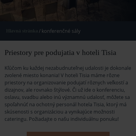
/
konferenčné sály
Hlavná stránka
Priestory pre podujatia v hoteli Tisia
Kľúčom ku každej nezabudnuteľnej udalosti je dokonale
zvolené miesto konania! V hoteli Tisia máme rôzne
priestory na organizovanie podujatí rôznych veľkostí a
dizajnov, ale rovnako štýlové. Či už ide o konferenciu,
oslavu, svadbu alebo inú významnú udalosť, môžete sa
spoľahnúť na ochotný personál hotela Tisia, ktorý má
skúsenosti s organizáciou a vynikajúce možnosti
cateringu. Požiadajte o našu individuálnu ponuku!