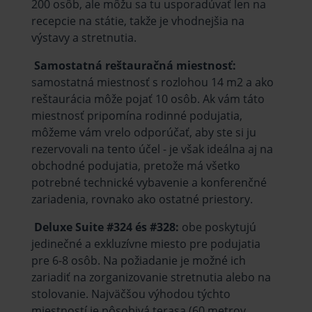
200 osôb, ale môžu sa tu usporadúvať len na
recepcie na státie, takže je vhodnejšia na
výstavy a stretnutia.
Samostatná reštauračná miestnosť:
samostatná miestnosť s rozlohou 14 m2 a ako
reštaurácia môže pojať 10 osôb. Ak vám táto
miestnosť pripomína rodinné podujatia,
môžeme vám vrelo odporúčať, aby ste si ju
rezervovali na tento účel - je však ideálna aj na
obchodné podujatia, pretože má všetko
potrebné technické vybavenie a konferenčné
zariadenia, rovnako ako ostatné priestory.
Deluxe Suite #324 és #328:
obe poskytujú
jedinečné a exkluzívne miesto pre podujatia
pre 6-8 osôb. Na požiadanie je možné ich
zariadiť na zorganizovanie stretnutia alebo na
stolovanie. Najväčšou výhodou týchto
miestností je pôsobivá terasa (60 metrov