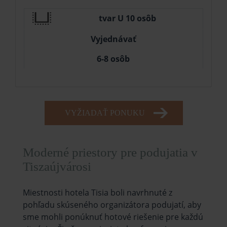
tvar U 10 osôb
Vyjednávať
6-8 osôb
VYŽIADAŤ PONUKU
Moderné priestory pre podujatia v
Tiszaújvárosi
Miestnosti hotela Tisia boli navrhnuté z
pohľadu skúseného organizátora podujatí, aby
sme mohli ponúknuť hotové riešenie pre každú