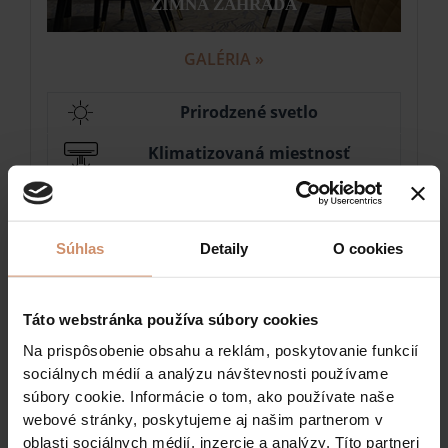
ZIMNÁ ZÁHRADA
GALÉRIA »
Prirodzené svetlo
Klimatizovaná miestnosť
Bezplatné Wi-Fi
Moderné technické vybavenie
Súhlas
Detaily
O cookies
Rozmery miestnosti
Táto webstránka používa súbory cookies
Podlahová plocha: 70 m
2
Na prispôsobenie obsahu a reklám, poskytovanie funkcií
sociálnych médií a analýzu návštevnosti používame
Šírka: 4,3m dĺžka: 16,4m
súbory cookie. Informácie o tom, ako používate naše
webové stránky, poskytujeme aj našim partnerom v
Usporiadanie miestnosti
oblasti sociálnych médií, inzercie a analýzy. Títo partneri