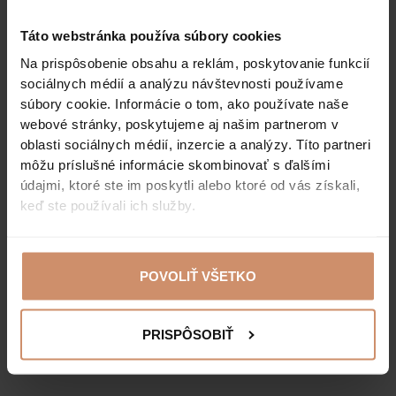
zdržiavať!
Táto webstránka používa súbory cookies
DOMÁCI PORIADOK
Na prispôsobenie obsahu a reklám, poskytovanie funkcií
sociálnych médií a analýzu návštevnosti používame
súbory cookie. Informácie o tom, ako používate naše
webové stránky, poskytujeme aj našim partnerom v
oblasti sociálnych médií, inzercie a analýzy. Títo partneri
môžu príslušné informácie skombinovať s ďalšími
údajmi, ktoré ste im poskytli alebo ktoré od vás získali,
keď ste používali ich služby.
POVOLIŤ VŠETKO
PRISPÔSOBIŤ