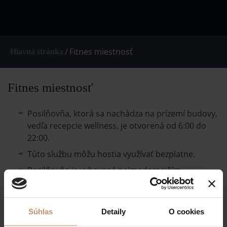
/
Fitnes miestnosť
Hlavná stránka
Fitnes miestnosť
Posilňovňa, ktorá sa nachádza na prízemí budovy,
vedľa recepcie wellness, je otvorená od 6:00 do
22:00.
Túto službu môžu hostia využívať bezplatne.
Posilňovňa je vybavená najmodernejším
zariadením, ktoré umožňuje športovcom cvičiť v
bezpečnom a pohodlnom prostredí a precvičovať
všetky svalové skupiny.
Súhlas
Detaily
O cookies
V miestnosti mladší ako 15 rokov sa nesmie