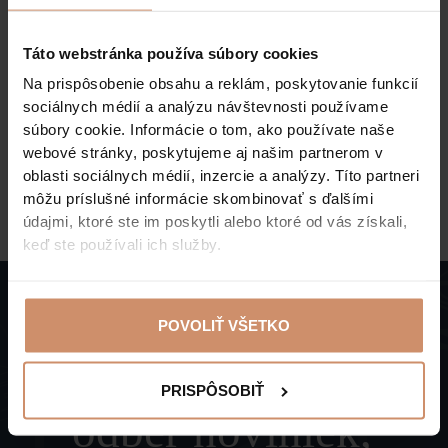
Súhlasím s tým, aby mi Tisia Hotel & Spa
zasielal newsletter (propagačnú ponuku) na
Táto webstránka používa súbory cookies
moju e-mailovú adresu.
Na prispôsobenie obsahu a reklám, poskytovanie funkcií
sociálnych médií a analýzu návštevnosti používame
Prečítal som si a beriem na vedomie hotel
súbory cookie. Informácie o tom, ako používate naše
pravidlá ochrany údajov.
webové stránky, poskytujeme aj našim partnerom v
oblasti sociálnych médií, inzercie a analýzy. Títo partneri
PRIHLÁSIŤ SA NA
môžu príslušné informácie skombinovať s ďalšími
údajmi, ktoré ste im poskytli alebo ktoré od vás získali,
keď ste používali ich služby.
POVOLIŤ VŠETKO
Prihlásiť sa na
PRISPÔSOBIŤ
odber noviniek,