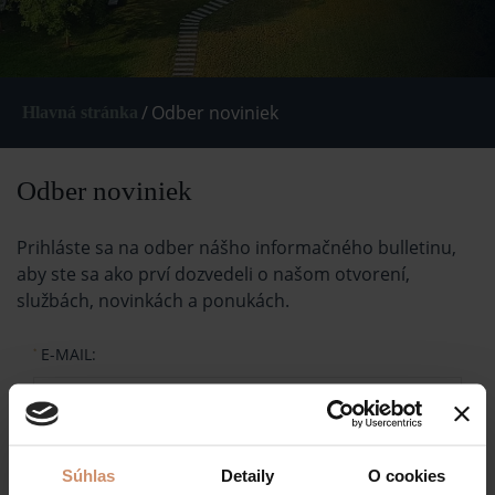
/
Odber noviniek
Hlavná stránka
Odber noviniek
Prihláste sa na odber nášho informačného bulletinu,
aby ste sa ako prví dozvedeli o našom otvorení,
službách, novinkách a ponukách.
E-MAIL:
*
NÁZOV:
*
Súhlas
Detaily
O cookies