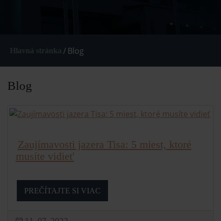
/
Blog
Hlavná stránka
Blog
Zaujímavosti jazera Tisa: 5 miest, ktoré
musíte vidieť
PREČÍTAJTE SI VIAC