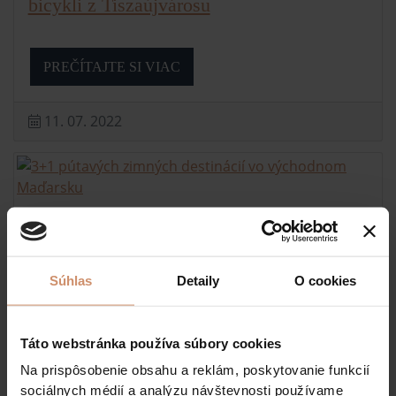
bicykli z Tiszaújvárosu
PREČÍTAJTE SI VIAC
11. 07. 2022
3+1 pútavých zimných destinácií vo
východnom Maďarsku
Súhlas
Detaily
O cookies
PREČÍTAJTE SI VIAC
Táto webstránka používa súbory cookies
Na prispôsobenie obsahu a reklám, poskytovanie funkcií
11. 07. 2022
sociálnych médií a analýzu návštevnosti používame