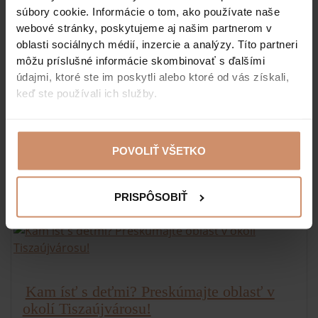
súbory cookie. Informácie o tom, ako používate naše
webové stránky, poskytujeme aj našim partnerom v
oblasti sociálnych médií, inzercie a analýzy. Títo partneri
môžu príslušné informácie skombinovať s ďalšími
údajmi, ktoré ste im poskytli alebo ktoré od vás získali,
3+1 skvelých výletných miest v severnom
keď ste používali ich služby.
a východnom Maďarsku
POVOLIŤ VŠETKO
PREČÍTAJTE SI VIAC
11. 07. 2022
PRISPÔSOBIŤ
Kam ísť s deťmi? Preskúmajte oblasť v
okolí Tiszaújvárosu!