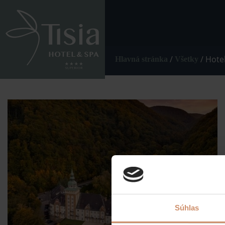
/
/
Hotel
Hlavná stránka
Všetky
Súhlas