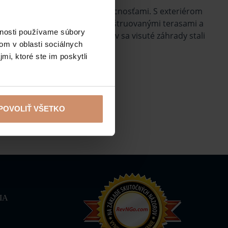
iahly park s botanickými vzácnosťami. S exteriérom
ré sú prepojené nedávno zrekonštruovanými terasami a
vnosti používame súbory
 prechádzky. V priebehu rokov sa visuté záhrady stali
om v oblasti sociálnych
kého cieľa v Bukových horách.
mi, ktoré ste im poskytli
POVOLIŤ VŠETKO
IA