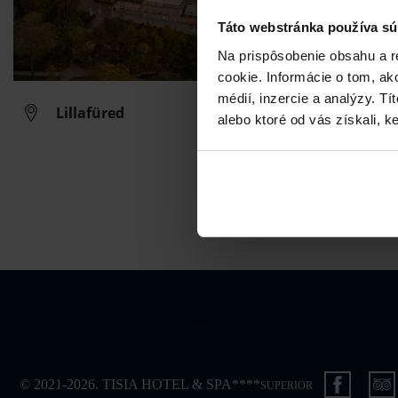
Táto webstránka používa sú
Na prispôsobenie obsahu a r
cookie. Informácie o tom, ak
médií, inzercie a analýzy. Tí
Lillafüred
alebo ktoré od vás získali, ke
© 2021-2026. TISIA HOTEL & SPA****
SUPERIOR