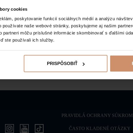
Od budov sa smerom k prameňom Szinvy rozprestiera rozs
bory cookies
hotela Palota úzko súvisia hotelové visuté záhrady, kto
eklám, poskytovanie funkcií sociálnych médií a analýzu návšte
schodiskami a pozývajú milovníkov prírody a romantiky na
o používate naše webové stránky, poskytujeme aj našim partner
neoddeliteľnou súčasťou Lillafüredu, obľúbeného turistic
to partneri môžu príslušné informácie skombinovať s ďalšími údaj
ď ste používali ich služby.
SPÄŤ NA POZORUHODNOSTI
PRISPÔSOBIŤ
PRAVIDLÁ OCHRANY SÚKROM
ČASTO KLADENÉ OTÁZKY