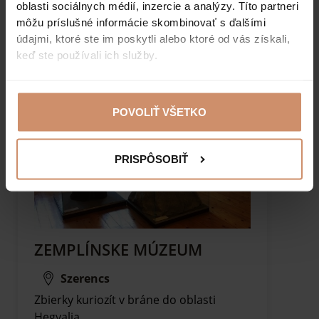
oblasti sociálnych médií, inzercie a analýzy. Títo partneri
môžu príslušné informácie skombinovať s ďalšími
údajmi, ktoré ste im poskytli alebo ktoré od vás získali,
keď ste používali ich služby.
POVOLIŤ VŠETKO
PRISPÔSOBIŤ
ZEMPLÍNSKE MÚZEUM
Szerencs
Zbierky kuriozít v bráne do oblasti
Hegyalja…