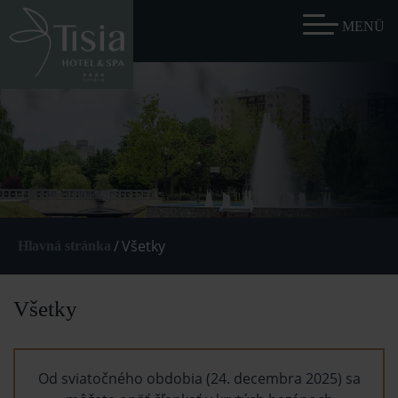
/
Všetky
Hlavná stránka
Všetky
Od sviatočného obdobia (24. decembra 2025) sa