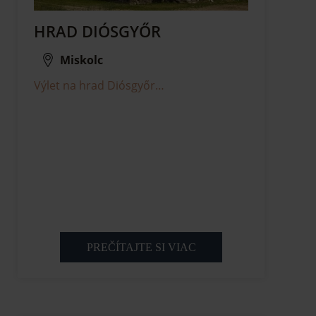
HRAD DIÓSGYŐR
Miskolc
Výlet na hrad Diósgyőr…
PREČÍTAJTE SI VIAC