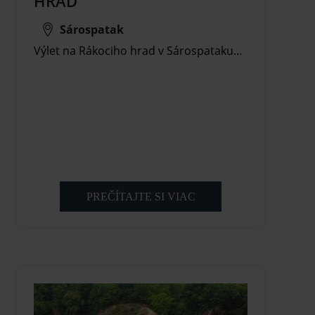
HRAD
Sárospatak
Výlet na Rákociho hrad v Sárospataku…
PREČÍTAJTE SI VIAC