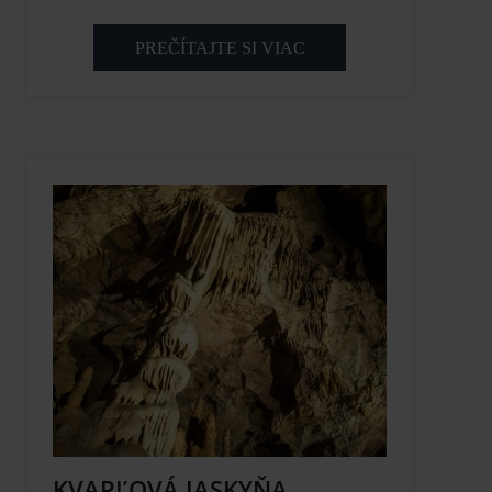
PREČÍTAJTE SI VIAC
KVAPĽOVÁ JASKYŇA