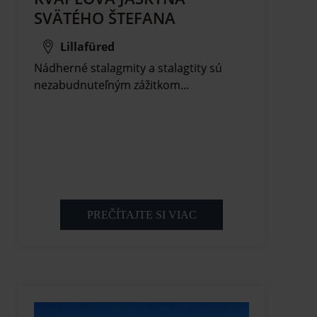
SVÄTÉHO ŠTEFANA
Lillafüred
Nádherné stalagmity a stalagtity sú
nezabudnuteľným zážitkom…
PREČÍTAJTE SI VIAC