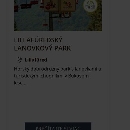
LILLAFÜREDSKÝ
LANOVKOVÝ PARK
Lillafüred
Horský dobrodružný park s lanovkami a
turistickými chodníkmi v Bukovom
lese…
PREČÍTAJTE SI VIAC