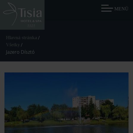
/
Hlavná stránka
/
Všetky
Jazero Dísztó