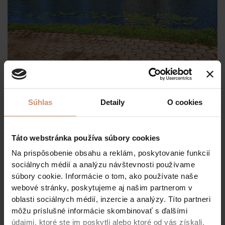
Tiszaújváros
Súhlas
Detaily
O cookies
Jazero Dísztó
Táto webstránka používa súbory cookies
Promenáda v centre mesta Tiszaújváros okolo jazera
Dísztó…
Na prispôsobenie obsahu a reklám, poskytovanie funkcií
Okrasné jazierko v centre mesta Tiszaújváros sa
sociálnych médií a analýzu návštevnosti používame
nachádza v najhlbšej časti mesta a je vytvorené
súbory cookie. Informácie o tom, ako používate naše
podzemnou vodou. V roku 1977 bola uprostred jazera
webové stránky, poskytujeme aj našim partnerom v
umiestnená fontána. Jazero je obklopené stromami,
oblasti sociálnych médií, inzercie a analýzy. Títo partneri
lemujú ho lavičky a dá sa okolo neho ľahko prejsť po
môžu príslušné informácie skombinovať s ďalšími
vydláždenom chodníku. Konajú sa tu sezónne plavecké
údajmi, ktoré ste im poskytli alebo ktoré od vás získali,