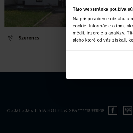
Táto webstránka používa sú
Na prispôsobenie obsahu a r
cookie. Informácie o tom, ak
médií, inzercie a analýzy. Tí
Szerencs
alebo ktoré od vás získali, ke
© 2021-2026. TISIA HOTEL & SPA****
SUPERIOR