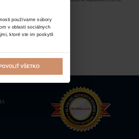
vnosti používame súbory
om v oblasti sociálnych
mi, ktoré ste im poskytli
POVOLIŤ VŠETKO
IA