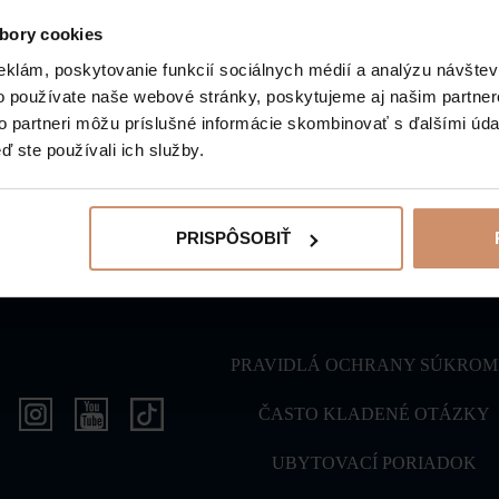
života a slávností v továrni.
bory cookies
eklám, poskytovanie funkcií sociálnych médií a analýzu návšte
o používate naše webové stránky, poskytujeme aj našim partner
SPÄŤ NA POZORUHODNOSTI
to partneri môžu príslušné informácie skombinovať s ďalšími údaj
ď ste používali ich služby.
PRISPÔSOBIŤ
PRAVIDLÁ OCHRANY SÚKROM
ČASTO KLADENÉ OTÁZKY
UBYTOVACÍ PORIADOK