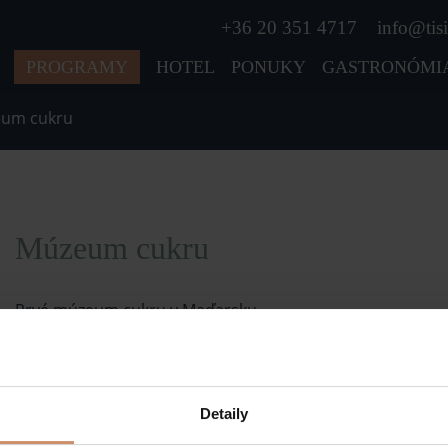
+36 20 351 4717
info@tisi
PROGRAMY
HOTEL
PONUKY
GASTRONÓMI
um cukru
Múzeum cukru
Prvé múzeum cukru v Maďarsku…
Múzeum cukru v Szerencsi je tretím múzeom cukru v Euró
Szerencs. V budove bývalých „kasární financov” v areáli to
technológiu výroby cukru, ako aj expozície a vitríny predst
výroby repného cukru.
Detaily
Dokumenty, artefakty a fotografie zo zbierky ilustrujú hi