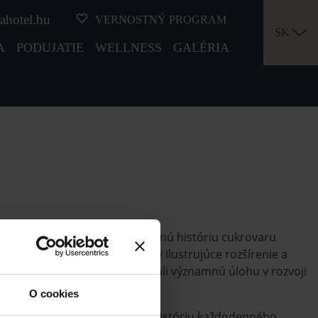
ahotel.hu
VERNOSTNÝ PROGRAM
SK
A
PODUJATIE
WELLNESS
GALÉRIA
pe, ktoré predstavuje 100-ročnú históriu cukrovaru
várne si môžete pozrieť panely ilustrujúce rozšírenie a
avujúce životy ľudí, ktorí zohrali významnú úlohu v rozvoji
O cookies
stóriu výroby cukru v Serencs, históriu každodenného