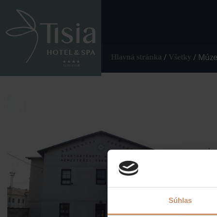
/
/
Múze
Hlavná stránka
Všetky
Súhlas