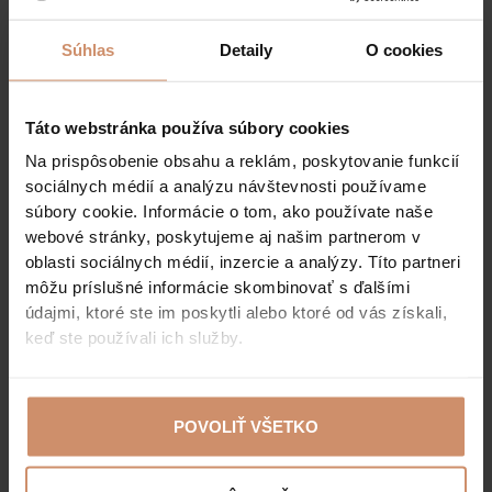
Rákociho hrad v Sárospataku je jednou z najznámejších
Súhlas
Detaily
O cookies
neskororenesančných pamiatok v Maďarsku. Je
súčasťou maďarského národného dedičstva. Na hrade
sa nachádza aj Rákociho múzeum patriace pod
Táto webstránka používa súbory cookies
Maďarské národné múzeum.
Na prispôsobenie obsahu a reklám, poskytovanie funkcií
sociálnych médií a analýzu návštevnosti používame
V súčasnosti sa na hrade nachádzajú 3 expozície:
súbory cookie. Informácie o tom, ako používate naše
1. Jednou z nich je výstava Rákociovci, ktorá
webové stránky, poskytujeme aj našim partnerom v
predstavuje históriu rodu s dôrazom na život
oblasti sociálnych médií, inzercie a analýzy. Títo partneri
kniežaťa Františka II. Rákociho a udalosti
môžu príslušné informácie skombinovať s ďalšími
povstania.
údajmi, ktoré ste im poskytli alebo ktoré od vás získali,
keď ste používali ich služby.
2. Druhá výstava, ktorú je možné navštíviť len so
sprievodcom, približuje každodenný život vojakov
na hrade a nachádza sa v Červenej veži.
POVOLIŤ VŠETKO
3. Na vonkajšom nádvorí sa nachádza delová
zlievareň sedmohradského kniežaťa Juraja I.
Rákociho, v ktorej sa v priebehu storočí odlialo