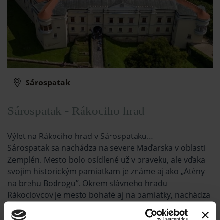
Sárospatak
Sárospatak - Rákociho hrad
Výlet na Rákociho hrad v Sárospataku…
Sárospatak sa nachádza na severe Maďarska v oblasti
Zemplén. Mesto bolo osídlené už v praveku, ale vďaka
svojim historickým pamiatkam je známe aj ako „Atény
na brehu Bodrogu”. Okrem slávneho hradu
Rákociovcov je mesto bohaté aj na pamiatky, nachádza
sa tu reformované kolégium a niekoľko stredovekých
kostolov.