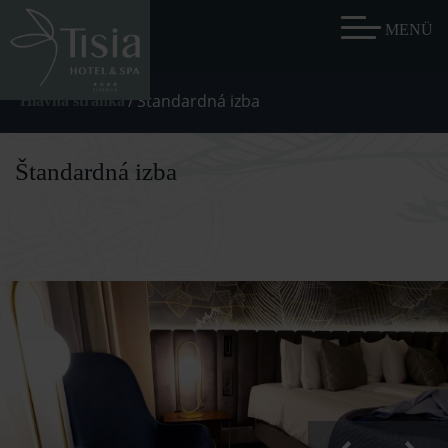
/
Štandardná izba
Hlavná stránka
Štandardná izba