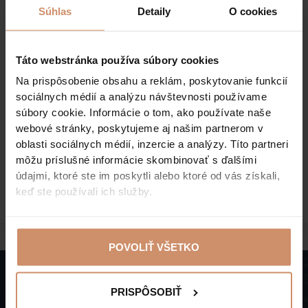
na 4. poschodí.
Súhlas
Detaily
O cookies
14 našich štandardných izieb si môžete
rezervovať s prístelkou, ako trojlôžkovú izbu.
Táto webstránka používa súbory cookies
Rozmery postele (vrátane prísteliek): šírka:
Na prispôsobenie obsahu a reklám, poskytovanie funkcií
90 cm, dĺžka: 200 cm, hrúbka: 26 cm
sociálnych médií a analýzu návštevnosti používame
súbory cookie. Informácie o tom, ako používate naše
webové stránky, poskytujeme aj našim partnerom v
CENOVÁ KALKULÁCIA /
oblasti sociálnych médií, inzercie a analýzy. Títo partneri
REZERVÁCIA
môžu príslušné informácie skombinovať s ďalšími
údajmi, ktoré ste im poskytli alebo ktoré od vás získali,
ŽIADOSŤ O CENOVÚ PONUKU
keď ste používali ich služby.
POVOLIŤ VŠETKO
PRISPÔSOBIŤ