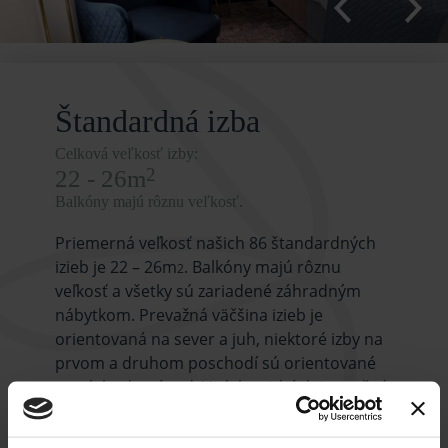
Štandardná izba
Celková veľkosť izby:
2
22 - 26m
Balkóny majú rôznu veľkosť.
Priemerná veľkosť našich 86 štandardných
izieb je 22 – 26m
. Balkóny majú rôznu
2
veľkosť a všetky sú zariadené záhradným
nábytkom. Prevažná väčšina izieb je
orientovaná na sever a juh, niektoré izby na
prvom a druhom poschodí sú orientované
na východ a západ. V týchto izbách je možné
umiestniť 1 detskú postieľku. 3 x 2 izby tejto
kategórie je možné spojiť v severnom krídle