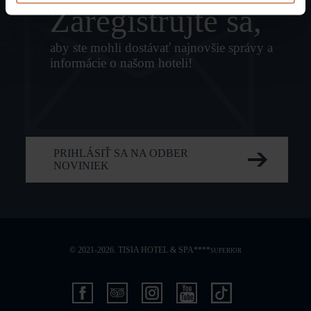
Zaregistrujte sa,
aby ste mohli dostávať najnovšie správy a
informácie o našom hoteli!
PRIHLÁSIŤ SA NA ODBER
NOVINIEK
© 2021-2026. TISIA HOTEL & SPA****
SUPERIOR