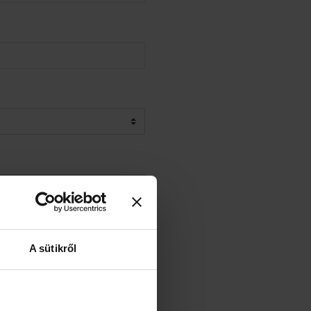
A sütikről
or, vászon, flipchart,