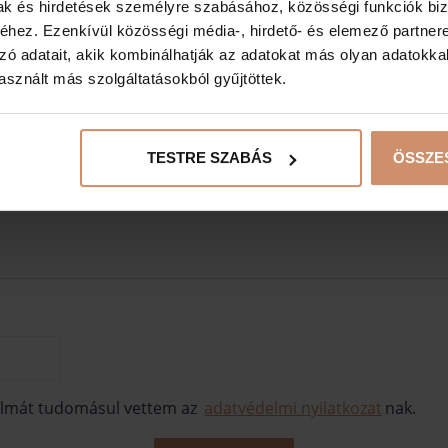
erősítés)
mak és hirdetések személyre szabásához, közösségi funkciók biz
hez. Ezenkívül közösségi média-, hirdető- és elemező partner
Egyéb
zó adatait, akik kombinálhatják az adatokat más olyan adatokka
sznált más szolgáltatásokból gyűjtöttek.
SOLATOS IGÉNYEK:
TESTRE SZABÁS
ÖSSZE
talmát tudomásul vettem az
adatvédelmi nyilatkozat
nak.