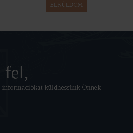
ELKÜLDÖM
 fel,
lis információkat küldhessünk Önnek