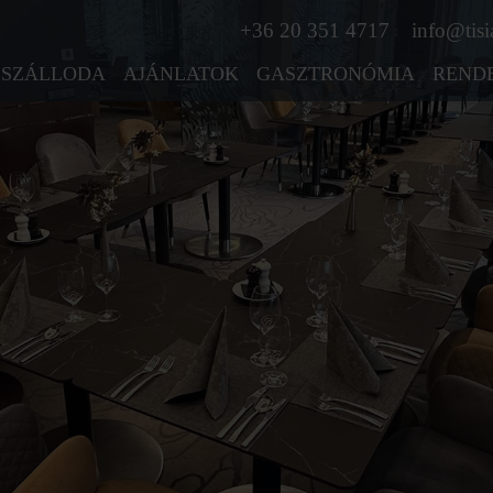
+36 20 351 4717
info@tisi
SZÁLLODA
AJÁNLATOK
GASZTRONÓMIA
REND