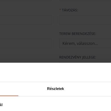
TÁVOZÁS:
★
TEREM BERENDEZÉSE:
RENDEZVÉNY JELLEGE:
ba
a
Részletek
TECHNIKAI IGÉNY:
ál
Alaptechnika (projekt