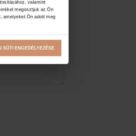
tosításához, valamint
einkkel megosztjuk az Ön
l, amelyeket Ön adott meg
S SÜTI ENGEDÉLYEZÉSE