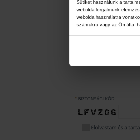
Sütiket használunk a tartal
Ebéd
weboldalforgalmunk elemzésé
weboldalhasználatra vonatko
Vacsora
számukra vagy az Ön által ha
Egyéb
EGYÉB, RENDEZVÉNNYEL KAPC
BIZTONSÁGI KÓD:
★
Elolvastam és a tar