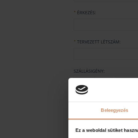
ÉRKEZÉS:
★
TERVEZETT LÉTSZÁM:
★
SZÁLLÁSIGÉNY:
db egyágyas szo
db kétágyas szob
Beleegyezés
CATERING IGÉNY:
Ez a weboldal sütiket haszn
Kávészünet