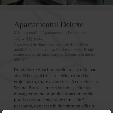
Apartamentul Deluxe
Mărimea totală al Apartamentelor Deluxe este:
2.
46 - 48 m
Au o terasă de dimensiuni speciale de 12-69 m
,
2
mobilată cu mobilier de grădină exclusivist.
Prețul
camerei include un masaj pentru oaspeții noștri
adulți.*
Două dintre Apartamentele noastre Deluxe
se află la etajul trei, iar celelalte două la
etajul patru, toate având terasă cu vedere la
Ștrand. Prețul camerei include și câte un
masaj persoanelor adulte. Apartamentele
pot fi rezervate chiar și de familii de 5
persoane, deoarece în dormitor se află un
pat matrimonial, iar în partea de living se