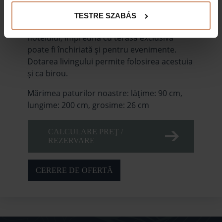
Mulțumim pentru înțelegere.
TESTRE SZABÁS
Apartamentul Deluxe situat la etajul trei al
hotelului, împreună cu terasa exclusivă
poate fi închiriată și pentru evenimente.
Dotarea livingului permite folosirea acestuia
şi ca birou.
Mărimea paturilor noastre: lățime: 90 cm,
lungime: 200 cm, grosime: 26 cm
CALCULARE PREŢ /
REZERVARE
CERERE DE OFERTĂ