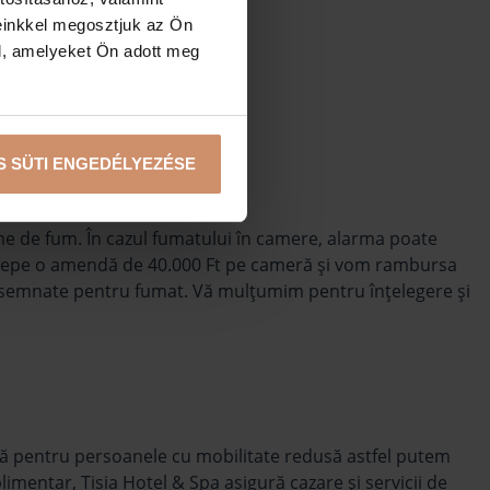
Prosop de plajă
einkkel megosztjuk az Ön
l, amelyeket Ön adott meg
S SÜTI ENGEDÉLYEZÉSE
me de fum. În cazul fumatului în camere, alarma poate
ercepe o amendă de 40.000 Ft pe cameră şi vom rambursa
e desemnate pentru fumat. Vă mulţumim pentru înţelegere şi
meră pentru persoanele cu mobilitate redusă astfel putem
imentar, Tisia Hotel & Spa asigură cazare şi servicii de