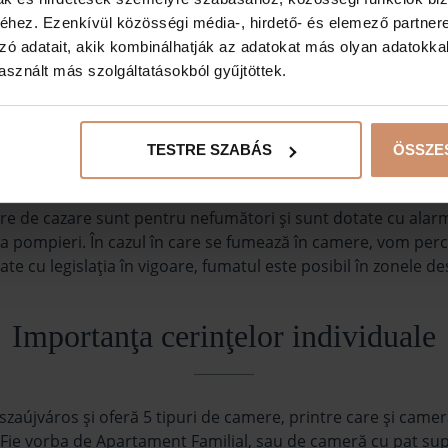
hez. Ezenkívül közösségi média-, hirdető- és elemező partner
zó adatait, akik kombinálhatják az adatokat más olyan adatokka
sznált más szolgáltatásokból gyűjtöttek.
CONDIŢII DE REZERVARE
TESTRE SZABÁS
ÖSSZE
tre de cazare sunt pentru nefumători şi sunt dotate cu alar
 la pompieri. În cazul în care se fumează în camere, vom p
ate cu legislaţia în vigoare, fumatul este posibil în zonel
Importanţa cerinţelor individuale
Tiszaújváros şi oferă 5 tipuri de camere, printre care şi ca
. Fie vorba de Apartament Familial, sau de cameră cu pat supl