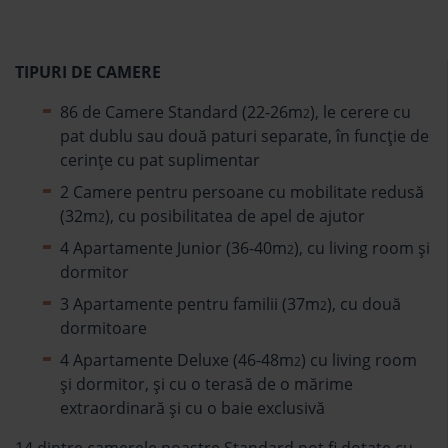
TIPURI DE CAMERE
86 de Camere Standard (22-26m
), le cerere cu
2
pat dublu sau două paturi separate, în funcţie de
cerinţe cu pat suplimentar
2 Camere pentru persoane cu mobilitate redusă
(32m
), cu posibilitatea de apel de ajutor
2
4 Apartamente Junior (36-40m
), cu living room şi
2
dormitor
3 Apartamente pentru familii (37m
), cu două
2
dormitoare
4 Apartamente Deluxe (46-48m
) cu living room
2
şi dormitor, şi cu o terasă de o mărime
extraordinară şi cu o baie exclusivă