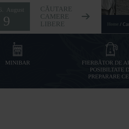
CĂUTARE
6.
August
CAMERE
9
LIBERE
/
Ca
Home
MINIBAR
FIERBĂTOR DE AP
POSIBILTATE 
PREPARARE CE