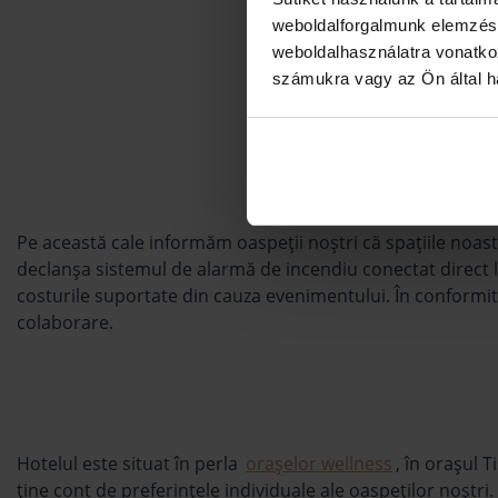
weboldalforgalmunk elemzésé
weboldalhasználatra vonatko
számukra vagy az Ön által ha
Pe această cale informăm oaspeţii noştri că spațiile noas
declanşa sistemul de alarmă de incendiu conectat direct
costurile suportate din cauza evenimentului. În conformit
colaborare.
Hotelul este situat în perla
oraşelor wellness
, în oraşul 
ţine cont de preferinţele individuale ale oaspeţilor noştri