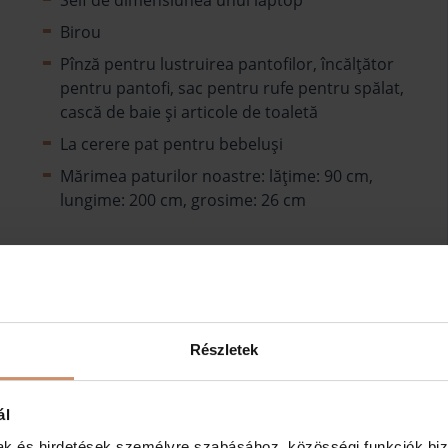
Seif de dimensiunea unui laptop
Birou
Pînză pentru lustruirea pantofilor, încălțător
pentru pantofi, sac pentru rufe pentru spălat,
cască de baie şi articole de toaletă
La cerere pat pentru bebeluşi
Mărimea paturilor noastre: lăţime: 90 cm,
lungime: 200 cm, grosime: 26 cm
Részletek
ál
mak és hirdetések személyre szabásához, közösségi funkciók biz