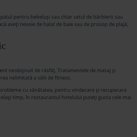
 patul pentru bebeluşi sau chiar setul de bărbierit sau
dacă aveţi nevoie de halat de baie sau de prosop de plajă,
ic
ent neobişnuit de răsfăţ. Tratamentele de masaj şi
ea nelimitată a sălii de fitness.
 probleme cu sănătatea, pentru vindecare şi recuperare
laşi timp, în restaurantul hotelului puteţi gusta cele mai