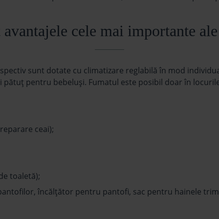
 avantajele cele mai importante al
pectiv sunt dotate cu climatizare reglabilă în mod individ
şi pătuţ pentru bebeluşi. Fumatul este posibil doar în locu
preparare ceai);
de toaletă);
antofilor, încălțător pentru pantofi, sac pentru hainele trimi