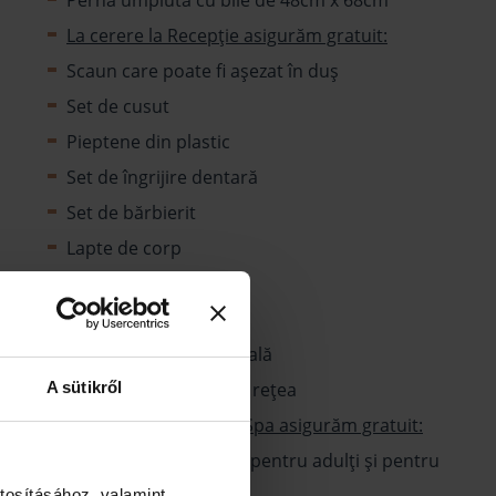
Pernă umplută cu bile de 48cm x 68cm
La cerere la Recepție asigurăm gratuit:
Scaun care poate fi așezat în duș
Set de cusut
Pieptene din plastic
Set de îngrijire dentară
Set de bărbierit
Lapte de corp
Balsam de păr
Papuci
Cablu de date universală
A sütikről
Adaptor convertor de rețea
La cerere la Recepția Spa asigurăm gratuit:
Halat de baie (mărimi pentru adulți și pentru
copii)
tosításához, valamint