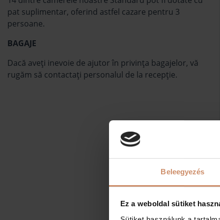
14 dintre camerele noastre Standard pot fi dotate cu
pat suplimentar, oferind astfel cazare pentru 3
persoane.
BAGAJE
Dacă aveţi inevoie de ajutor în privinţa bagajelor, vă
rugăm să contactaţi personalul de la recepţie.
Beleegyezés
Ez a weboldal sütiket haszn
Sütiket használunk a tartal