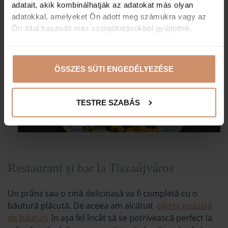
adatait, akik kombinálhatják az adatokat más olyan
adatokkal, amelyeket Ön adott meg számukra vagy az
Ön által használt más szolgáltatásokból gyűjtöttek.
ÖSSZES SÜTI ENGEDÉLYEZÉSE
TESTRE SZABÁS
Restaurant și bar la Tiszaújváros
Un prânz sau o cină delicioasă va fi completă cu o
băutură plăcută. De aceea am alcătuit
oferta noastră
de băuturi
în așa fel încât să se potrivească perfect la