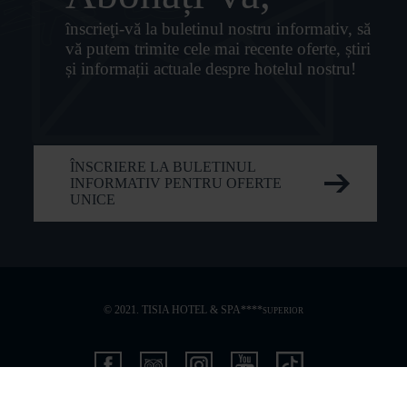
înscrieţi-vă la buletinul nostru informativ, să
vă putem trimite cele mai recente oferte, știri
și informații actuale despre hotelul nostru!
ÎNSCRIERE LA BULETINUL
INFORMATIV PENTRU OFERTE
UNICE
© 2021. TISIA HOTEL & SPA****
SUPERIOR