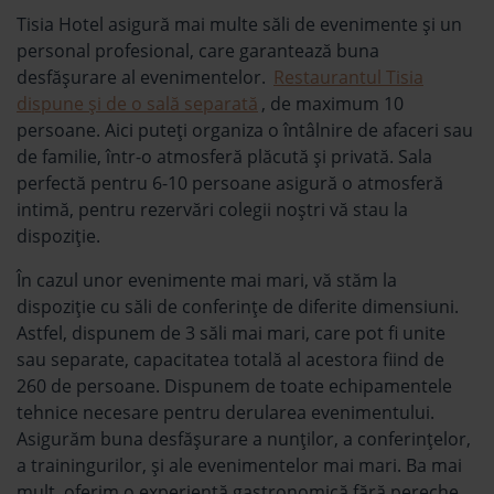
Tisia Hotel asigură mai multe săli de evenimente și un
personal profesional, care garantează buna
desfășurare al evenimentelor.
Restaurantul Tisia
dispune și de o sală separată
, de maximum 10
persoane. Aici puteți organiza o întâlnire de afaceri sau
de familie, într-o atmosferă plăcută și privată. Sala
perfectă pentru 6-10 persoane asigură o atmosferă
intimă, pentru rezervări colegii noștri vă stau la
dispoziție.
În cazul unor evenimente mai mari, vă stăm la
dispoziție cu săli de conferințe de diferite dimensiuni.
Astfel, dispunem de 3 săli mai mari, care pot fi unite
sau separate, capacitatea totală al acestora fiind de
260 de persoane. Dispunem de toate echipamentele
tehnice necesare pentru derularea evenimentului.
Asigurăm buna desfăşurare a nunţilor, a conferinţelor,
a trainingurilor, şi ale evenimentelor mai mari. Ba mai
mult, oferim o experienţă gastronomică fără pereche,