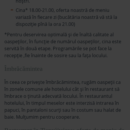
noștri.
Cina* 18.00-21.00, oferta noastră de meniu
variază în fiecare zi (bucătăria noastră vă stă la
dispoziție pînă la ora 21.00)
*Pentru deservirea optimală și de înaltă calitate al
oaspeților, în funcție de numărul oaspeţilor, cina este
servită în două etape. Programările se pot face la
recepție ,fie înainte de sosire sau la fața locului.
Îmbrăcămintea
În ceea ce privește îmbrăcămintea, rugăm oaspeții ca
în zonele comune ale hotelului cât și în restaurant să
îmbrace o ținută adecvată locului. În restaurantul
hotelului, în timpul meselor este interzisă intrarea în
papuci, în pantaloni scurți sau în costum sau halat de
baie. Mulțumim pentru cooperare.