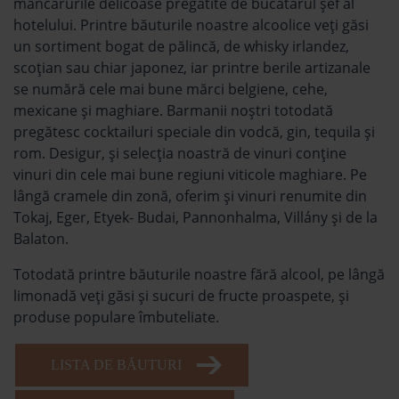
mâncărurile delicoase pregătite de bucătarul șef al
hotelului. Printre băuturile noastre alcoolice veți găsi
un sortiment bogat de pălincă, de whisky irlandez,
scoțian sau chiar japonez, iar printre berile artizanale
se numără cele mai bune mărci belgiene, cehe,
mexicane și maghiare. Barmanii noștri totodată
pregătesc cocktailuri speciale din vodcă, gin, tequila și
rom. Desigur, şi selecția noastră de vinuri conține
vinuri din cele mai bune regiuni viticole maghiare. Pe
lângă cramele din zonă, oferim și vinuri renumite din
Tokaj, Eger, Etyek- Budai, Pannonhalma, Villány şi de la
Balaton.
Totodată printre băuturile noastre fără alcool, pe lângă
limonadă veţi găsi și sucuri de fructe proaspete, şi
produse populare îmbuteliate.
LISTA DE BĂUTURI