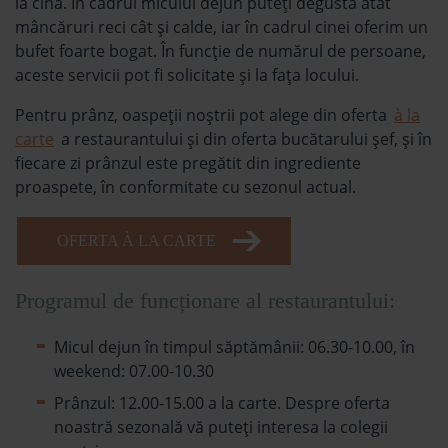
la cină. În cadrul micului dejun puteţi degusta atât
mâncăruri reci cât şi calde, iar în cadrul cinei oferim un
bufet foarte bogat. În funcţie de numărul de persoane,
aceste servicii pot fi solicitate şi la faţa locului.
Pentru prânz, oaspeţii noştrii pot alege din oferta
à la
carte
a restaurantului şi din oferta bucătarului şef, şi în
fiecare zi prânzul este pregătit din ingrediente
proaspete, în conformitate cu sezonul actual.
OFERTA À LA CARTE
Programul de funcționare al restaurantului:
Micul dejun în timpul săptămânii: 06.30-10.00, în
weekend: 07.00-10.30
Prânzul: 12.00-15.00 a la carte. Despre oferta
noastră sezonală vă puteți interesa la colegii