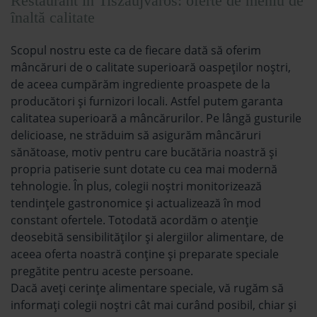
Restaurant în Tiszaújváros: oferte de meniu de
înaltă calitate
Scopul nostru este ca de fiecare dată să oferim
mâncăruri de o calitate superioară oaspeților noștri,
de aceea cumpărăm ingrediente proaspete de la
producători și furnizori locali. Astfel putem garanta
calitatea superioară a mâncărurilor. Pe lângă gusturile
delicioase, ne străduim să asigurăm mâncăruri
sănătoase, motiv pentru care bucătăria noastră și
propria patiserie sunt dotate cu cea mai modernă
tehnologie. În plus, colegii noștri monitorizează
tendințele gastronomice și actualizează în mod
constant ofertele. Totodată acordăm o atenție
deosebită sensibilităților și alergiilor alimentare, de
aceea oferta noastră conține și preparate speciale
pregătite pentru aceste persoane.
Dacă aveți cerințe alimentare speciale, vă rugăm să
informați colegii noștri cât mai curând posibil, chiar și