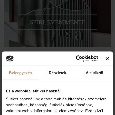
ȘTIRI, EVENIMENTE
Fotografii despre evenimentele noastre
Beleegyezés
Részletek
A sütikről
CAMERE
Spații care satisfac toate nevoile
Ez a weboldal sütiket használ
Sütiket használunk a tartalmak és hirdetések személyre
szabásához, közösségi funkciók biztosításához,
valamint weboldalforgalmunk elemzéséhez. Ezenkívül