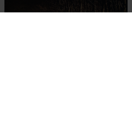
RALIU
Ford Hungary Rally Team
Abonați-vă,
înscrieţi-vă la buletinul nostru informativ, să
vă putem trimite cele mai recente oferte, știri