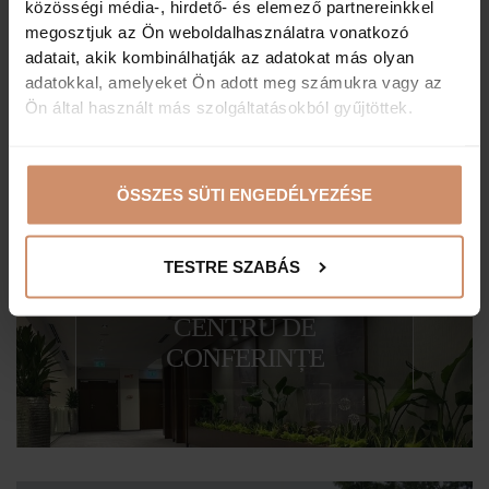
közösségi média-, hirdető- és elemező partnereinkkel
megosztjuk az Ön weboldalhasználatra vonatkozó
adatait, akik kombinálhatják az adatokat más olyan
RESTAURANTUL ȘI
adatokkal, amelyeket Ön adott meg számukra vagy az
BARUL TISIA
Ön által használt más szolgáltatásokból gyűjtöttek.
Descoperiți oferta noastră
ÖSSZES SÜTI ENGEDÉLYEZÉSE
TESTRE SZABÁS
CENTRU DE
CONFERINȚE