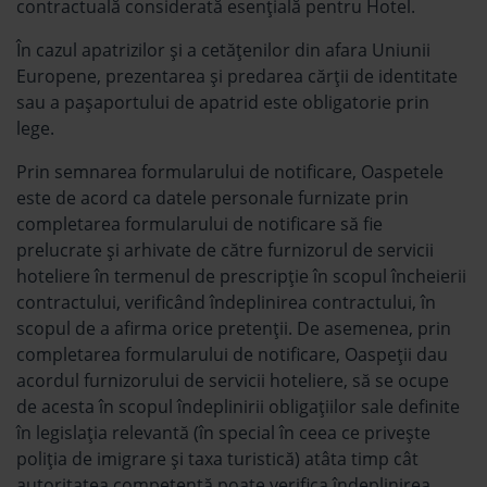
contractuală considerată esențială pentru Hotel.
În cazul apatrizilor și a cetățenilor din afara Uniunii
Europene, prezentarea și predarea cărții de identitate
sau a pașaportului de apatrid este obligatorie prin
lege.
Prin semnarea formularului de notificare, Oaspetele
este de acord ca datele personale furnizate prin
completarea formularului de notificare să fie
prelucrate și arhivate de către furnizorul de servicii
hoteliere în termenul de prescripție în scopul încheierii
contractului, verificând îndeplinirea contractului, în
scopul de a afirma orice pretenții. De asemenea, prin
completarea formularului de notificare, Oaspeții dau
acordul furnizorului de servicii hoteliere, să se ocupe
de acesta în scopul îndeplinirii obligațiilor sale definite
în legislația relevantă (în special în ceea ce privește
poliția de imigrare și taxa turistică) atâta timp cât
autoritatea competentă poate verifica îndeplinirea