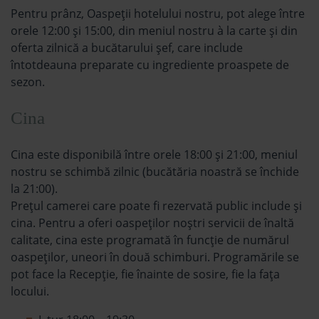
Pentru prânz, Oaspeţii hotelului nostru, pot alege între
orele 12:00 și 15:00, din meniul nostru à la carte și din
oferta zilnică a bucătarului şef, care include
întotdeauna preparate cu ingrediente proaspete de
sezon.
Cina
Cina este disponibilă între orele 18:00 și 21:00, meniul
nostru se schimbă zilnic (bucătăria noastră se închide
la 21:00).
Prețul camerei care poate fi rezervată public include şi
cina. Pentru a oferi oaspeților noștri servicii de înaltă
calitate, cina este programată în funcție de numărul
oaspeţilor, uneori în două schimburi. Programările se
pot face la Recepție, fie înainte de sosire, fie la fața
locului.