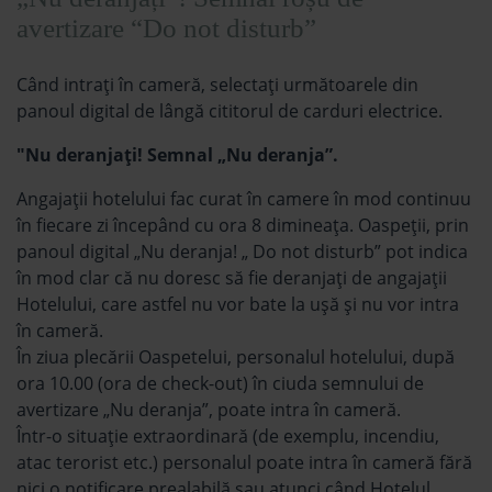
avertizare “Do not disturb”
Când intraţi în cameră, selectați următoarele din
panoul digital de lângă cititorul de carduri electrice.
"Nu deranjați! Semnal „Nu deranja”.
Angajații hotelului fac curat în camere în mod continuu
în fiecare zi începând cu ora 8 dimineaţa. Oaspeții, prin
panoul digital „Nu deranja! „ Do not disturb” pot indica
în mod clar că nu doresc să fie deranjați de angajații
Hotelului, care astfel nu vor bate la ușă și nu vor intra
în cameră.
În ziua plecării Oaspetelui, personalul hotelului, după
ora 10.00 (ora de check-out) în ciuda semnului de
avertizare „Nu deranja”, poate intra în cameră.
Într-o situație extraordinară (de exemplu, incendiu,
atac terorist etc.) personalul poate intra în cameră fără
nici o notificare prealabilă sau atunci când Hotelul