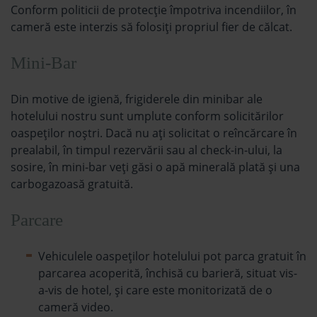
Conform politicii de protecție împotriva incendiilor, în
cameră este interzis să folosiți propriul fier de călcat.
Mini-Bar
Din motive de igienă, frigiderele din minibar ale
hotelului nostru sunt umplute conform solicitărilor
oaspeților noștri. Dacă nu ați solicitat o reîncărcare în
prealabil, în timpul rezervării sau al check-in-ului, la
sosire, în mini-bar veți găsi o apă minerală plată și una
carbogazoasă gratuită.
Parcare
Vehiculele oaspeților hotelului pot parca gratuit în
parcarea acoperită, închisă cu barieră, situat vis-
a-vis de hotel, și care este monitorizată de o
cameră video.