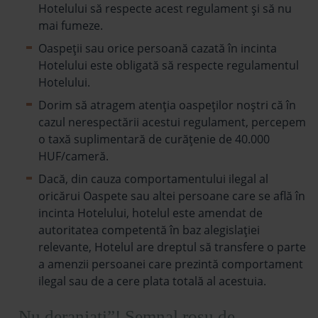
Hotelului să respecte acest regulament și să nu
mai fumeze.
Oaspeții sau orice persoană cazată în incinta
Hotelului este obligată să respecte regulamentul
Hotelului.
Dorim să atragem atenția oaspeților noștri că în
cazul nerespectării acestui regulament, percepem
o taxă suplimentară de curățenie de 40.000
HUF/cameră.
Dacă, din cauza comportamentului ilegal al
oricărui Oaspete sau altei persoane care se află în
incinta Hotelului, hotelul este amendat de
autoritatea competentă în baz alegislației
relevante, Hotelul are dreptul să transfere o parte
a amenzii persoanei care prezintă comportament
ilegal sau de a cere plata totală al acestuia.
„Nu deranjați”! Semnal roșu de