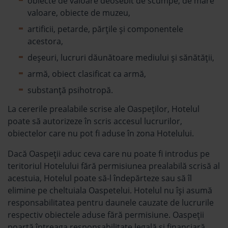
obiecte de valoare deosebit de scumpe, de mare
valoare, obiecte de muzeu,
artificii, petarde, părțile și componentele
acestora,
deșeuri, lucruri dăunătoare mediului și sănătății,
armă, obiect clasificat ca armă,
substanţă psihotropă.
La cererile prealabile scrise ale Oaspeților, Hotelul
poate să autorizeze în scris accesul lucrurilor,
obiectelor care nu pot fi aduse în zona Hotelului.
Dacă Oaspeții aduc ceva care nu poate fi introdus pe
teritoriul Hotelului fără permisiunea prealabilă scrisă al
acestuia, Hotelul poate să-l îndepărteze sau să îl
elimine pe cheltuiala Oaspetelui. Hotelul nu îşi asumă
responsabilitatea pentru daunele cauzate de lucrurile
respectiv obiectele aduse fără permisiune. Oaspeții
poartă întreaga responsabilitate legală și financiară