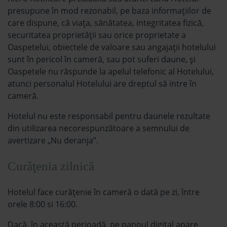
presupune în mod rezonabil, pe baza informațiilor de
care dispune, că viața, sănătatea, integritatea fizică,
securitatea proprietății sau orice proprietate a
Oaspetelui, obiectele de valoare sau angajații hotelului
sunt în pericol în cameră, sau pot suferi daune, și
Oaspetele nu răspunde la apelul telefonic al Hotelului,
atunci personalul Hotelului are dreptul să intre în
cameră.
Hotelul nu este responsabil pentru daunele rezultate
din utilizarea necorespunzătoare a semnului de
avertizare „Nu deranja”.
Curăţenia zilnică
Hotelul face curăţenie în cameră o dată pe zi, între
orele 8:00 si 16:00.
Dacă, în această perioadă, pe panoul digital apare