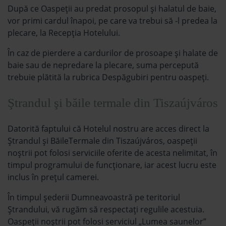
După ce Oaspeţii au predat prosopul și halatul de baie,
vor primi cardul înapoi, pe care va trebui să -l predea la
plecare, la Recepția Hotelului.
În caz de pierdere a cardurilor de prosoape și halate de
baie sau de nepredare la plecare, suma percepută
trebuie plătită la rubrica Despăgubiri pentru oaspeți.
Ştrandul şi băile termale din Tiszaújváros
Datorită faptului că Hotelul nostru are acces direct la
Ștrandul și BăileTermale din Tiszaújváros, oaspeții
noștrii pot folosi serviciile oferite de acesta nelimitat, în
timpul programului de funcționare, iar acest lucru este
inclus în prețul camerei.
În timpul șederii Dumneavoastră pe teritoriul
Ștrandului, vă rugăm să respectați regulile acestuia.
Oaspeții noștrii pot folosi serviciul „Lumea saunelor”