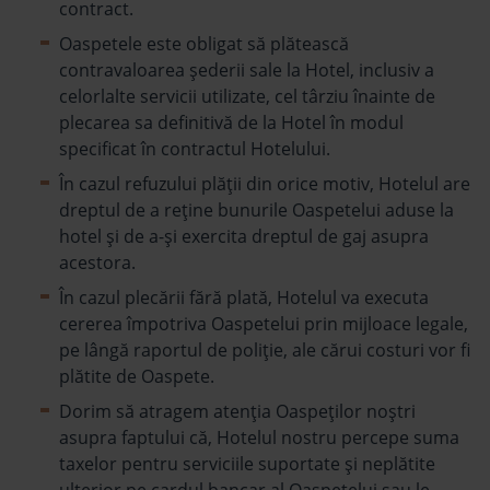
contract.
Oaspetele este obligat să plătească
contravaloarea șederii sale la Hotel, inclusiv a
celorlalte servicii utilizate, cel târziu înainte de
plecarea sa definitivă de la Hotel în modul
specificat în contractul Hotelului.
În cazul refuzului plății din orice motiv, Hotelul are
dreptul de a reține bunurile Oaspetelui aduse la
hotel și de a-și exercita dreptul de gaj asupra
acestora.
În cazul plecării fără plată, Hotelul va executa
cererea împotriva Oaspetelui prin mijloace legale,
pe lângă raportul de poliție, ale cărui costuri vor fi
plătite de Oaspete.
Dorim să atragem atenția Oaspeților noştri
asupra faptului că, Hotelul nostru percepe suma
taxelor pentru serviciile suportate și neplătite