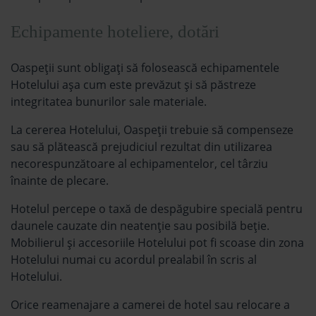
Echipamente hoteliere, dotări
Oaspeții sunt obligați să folosească echipamentele
Hotelului așa cum este prevăzut și să păstreze
integritatea bunurilor sale materiale.
La cererea Hotelului, Oaspeții trebuie să compenseze
sau să plătească prejudiciul rezultat din utilizarea
necorespunzătoare al echipamentelor, cel târziu
înainte de plecare.
Hotelul percepe o taxă de despăgubire specială pentru
daunele cauzate din neatenție sau posibilă beție.
Mobilierul și accesoriile Hotelului pot fi scoase din zona
Hotelului numai cu acordul prealabil în scris al
Hotelului.
Orice reamenajare a camerei de hotel sau relocare a