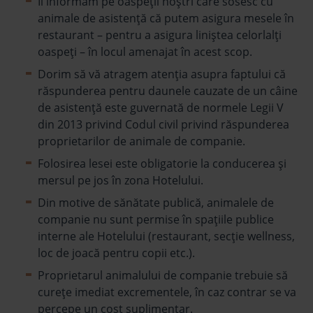
Îi informăm pe oaspeții noștri care sosesc cu
animale de asistență că putem asigura mesele în
restaurant – pentru a asigura liniștea celorlalți
oaspeți – în locul amenajat în acest scop.
Dorim să vă atragem atenția asupra faptului că
răspunderea pentru daunele cauzate de un câine
de asistență este guvernată de normele Legii V
din 2013 privind Codul civil privind răspunderea
proprietarilor de animale de companie.
Folosirea lesei este obligatorie la conducerea şi
mersul pe jos în zona Hotelului.
Din motive de sănătate publică, animalele de
companie nu sunt permise în spațiile publice
interne ale Hotelului (restaurant, secție wellness,
loc de joacă pentru copii etc.).
Proprietarul animalului de companie trebuie să
curețe imediat excrementele, în caz contrar se va
percepe un cost suplimentar.