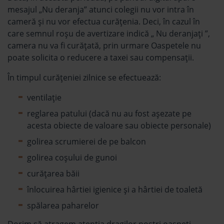
mesajul „Nu deranja” atunci colegii nu vor intra în
cameră și nu vor efectua curățenia. Deci, în cazul în
care semnul roșu de avertizare indică „ Nu deranjați ”,
camera nu va fi curățată, prin urmare Oaspetele nu
poate solicita o reducere a taxei sau compensații.
În timpul curățeniei zilnice se efectuează:
ventilație
reglarea patului (dacă nu au fost așezate pe
acesta obiecte de valoare sau obiecte personale)
golirea scrumierei de pe balcon
golirea coșului de gunoi
curățarea băii
înlocuirea hârtiei igienice și a hârtiei de toaletă
spălarea paharelor
Dorim să atragem atenția dragilor noștri oaspeți