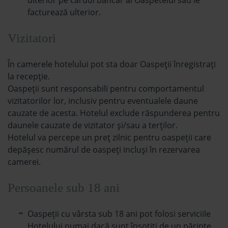
ulterior pe cardul bancar al Oaspetelui sau le
facturează ulterior.
Vizitatori
În camerele hotelului pot sta doar Oaspeții înregistrați
la recepție.
Oaspeții sunt responsabili pentru comportamentul
vizitatorilor lor, inclusiv pentru eventualele daune
cauzate de acesta. Hotelul exclude răspunderea pentru
daunele cauzate de vizitator și/sau a terților.
Hotelul va percepe un preț zilnic pentru oaspeții care
depășesc numărul de oaspeți incluşi în rezervarea
camerei.
Persoanele sub 18 ani
Oaspeții cu vârsta sub 18 ani pot folosi serviciile
Hotelului numai dacă sunt însoțiți de un părinte