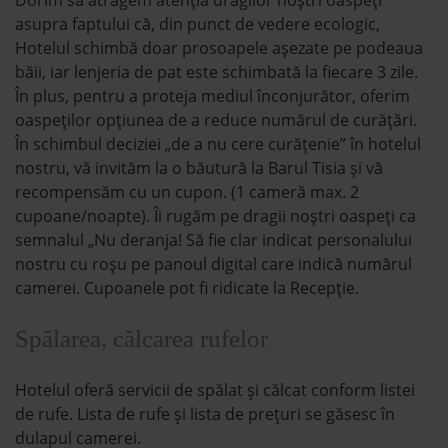
asupra faptului că, din punct de vedere ecologic,
Hotelul schimbă doar prosoapele aşezate pe podeaua
băii, iar lenjeria de pat este schimbată la fiecare 3 zile.
În plus, pentru a proteja mediul înconjurător, oferim
oaspeților opțiunea de a reduce numărul de curățări.
În schimbul deciziei „de a nu cere curățenie” în hotelul
nostru, vă invităm la o băutură la Barul Tisia și vă
recompensăm cu un cupon. (1 cameră max. 2
cupoane/noapte). Îi rugăm pe dragii noștri oaspeți ca
semnalul „Nu deranja! Să fie clar indicat personalului
nostru cu roșu pe panoul digital care indică numărul
camerei. Cupoanele pot fi ridicate la Recepție.
Spălarea, călcarea rufelor
Hotelul oferă servicii de spălat și călcat conform listei
de rufe. Lista de rufe și lista de prețuri se găsesc în
dulapul camerei.