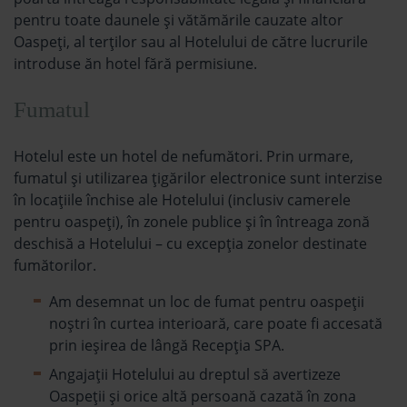
pentru toate daunele și vătămările cauzate altor
Oaspeţi, al terţilor sau al Hotelului de către lucrurile
introduse ăn hotel fără permisiune.
Fumatul
Hotelul este un hotel de nefumători. Prin urmare,
fumatul și utilizarea țigărilor electronice sunt interzise
în locaţiile închise ale Hotelului (inclusiv camerele
pentru oaspeți), în zonele publice și în întreaga zonă
deschisă a Hotelului – cu excepția zonelor destinate
fumătorilor.
Am desemnat un loc de fumat pentru oaspeții
noștri în curtea interioară, care poate fi accesată
prin ieșirea de lângă Recepția SPA.
Angajații Hotelului au dreptul să avertizeze
Oaspeții și orice altă persoană cazată în zona