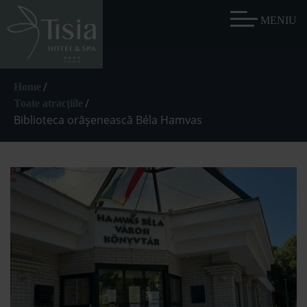
/
Home
/
Toate atracţiile
Biblioteca orășenească Béla Hamvas