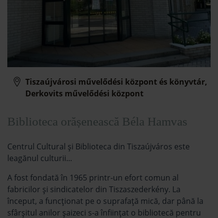
Tiszaújvárosi művelődési központ és könyvtár,
Derkovits művelődési központ
Biblioteca orășenească Béla Hamvas
Centrul Cultural și Biblioteca din Tiszaújváros este
leagănul culturii...
A fost fondată în 1965 printr-un efort comun al
fabricilor și sindicatelor din Tiszaszederkény. La
început, a funcționat pe o suprafață mică, dar până la
sfârșitul anilor șaizeci s-a înființat o bibliotecă pentru