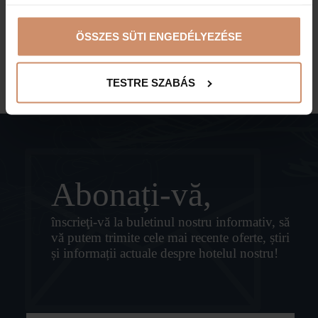
ÖSSZES SÜTI ENGEDÉLYEZÉSE
ÎNAPOI LA OBIECTIVELE TURISTICE
TESTRE SZABÁS
Abonați-vă,
înscrieţi-vă la buletinul nostru informativ, să
vă putem trimite cele mai recente oferte, știri
și informații actuale despre hotelul nostru!