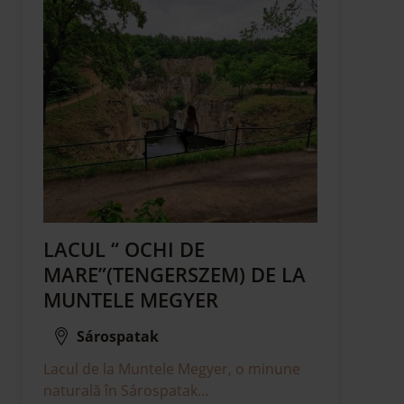
LACUL “ OCHI DE
MARE”(TENGERSZEM) DE LA
MUNTELE MEGYER
Sárospatak
Lacul de la Muntele Megyer, o minune
naturală în Sárospatak...