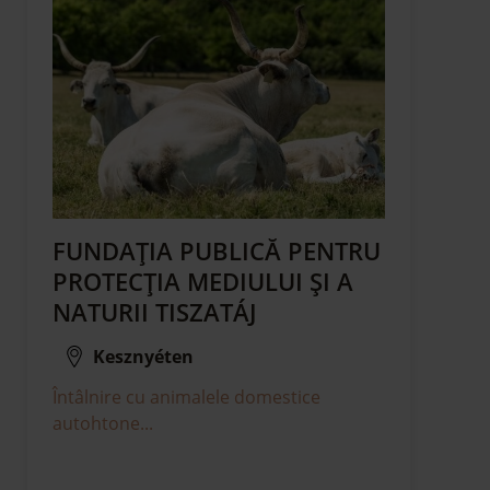
FUNDAȚIA PUBLICĂ PENTRU
PROTECȚIA MEDIULUI ȘI A
NATURII TISZATÁJ
Kesznyéten
Întâlnire cu animalele domestice
autohtone...