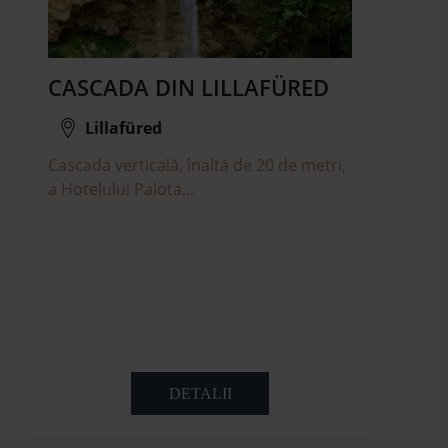
CASCADA DIN LILLAFÜRED
Lillafüred
Cascada verticală, înaltă de 20 de metri,
a Hotelului Palota...
DETALII