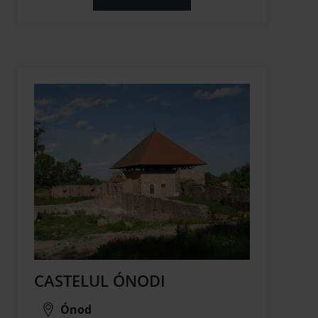
CASTELUL ÓNODI
Ónod