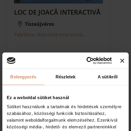
LOC DE JOACĂ INTERACTIVĂ
Tiszaújváros
YalpSona- distracţie interactivă...
Beleegyezés
Részletek
A sütikről
Ez a weboldal sütiket használ
DETALII
Sütiket használunk a tartalmak és hirdetések személyre
szabásához, közösségi funkciók biztosításához,
valamint weboldalforgalmunk elemzéséhez. Ezenkívül
közösségi média-, hirdető- és elemező partnereinkkel