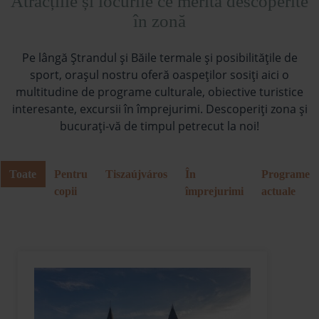
Atracțiile și locurile ce merită descoperite
în zonă
Pe lângă Ştrandul și Băile termale și posibilitățile de
sport, orașul nostru oferă oaspeților sosiți aici o
multitudine de programe culturale, obiective turistice
interesante, excursii în împrejurimi. Descoperiți zona și
bucurați-vă de timpul petrecut la noi!
Toate
Pentru
Tiszaújváros
În
Programe
copii
împrejurimi
actuale