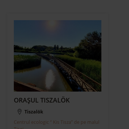
ORAŞUL TISZALÖK
Tiszalök
Centrul ecologic “ Kis Tisza” de pe malul