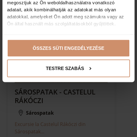
megosztjuk az Ön weboldalhasználatra vonatkozó
adatait, akik kombinálhatják az adatokat más olyan
adatokkal, amelyeket Ön adott meg számukra vagy az
Ön által használt más szolgáltatásokból gyűjtöttek.
ÖSSZES SÜTI ENGEDÉLYEZÉSE
TESTRE SZABÁS
SÁROSPATAK - CASTELUL
RÁKÓCZI
Sárospatak
Excursie la Castelul Rákóczi din
Sárospatak...