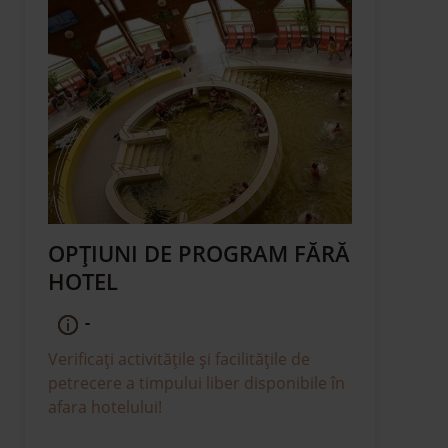
OPȚIUNI DE PROGRAM FĂRĂ
HOTEL
-
Verificați activitățile și facilitățile de
petrecere a timpului liber disponibile în
afara hotelului!