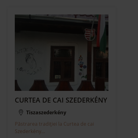
CURTEA DE CAI SZEDERKÉNY
Tiszaszederkény
Păstrarea tradiției la Curtea de cai
Szederkény...