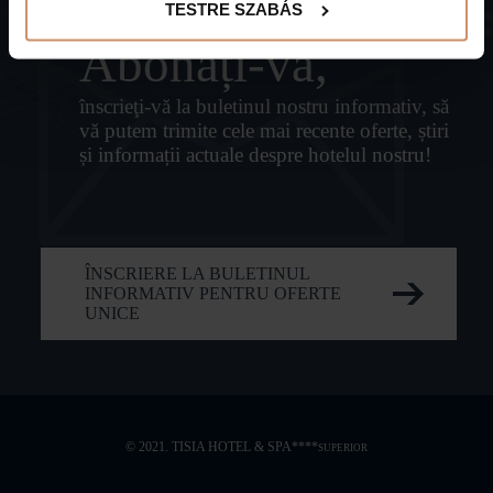
TESTRE SZABÁS
Abonați-vă,
înscrieţi-vă la buletinul nostru informativ, să
vă putem trimite cele mai recente oferte, știri
și informații actuale despre hotelul nostru!
ÎNSCRIERE LA BULETINUL
INFORMATIV PENTRU OFERTE
UNICE
© 2021. TISIA HOTEL & SPA****
SUPERIOR