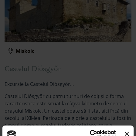
Miskolc
Castelul Diósgyőr
Excursie la Castelul Diósgyőr...
Castelul Diósgyőr cu patru turnuri de colț și o formă
caracteristică este situat la câțiva kilometri de centrul
orașului Miskolc. Un castel poate să fi stat aici încă din
secolul al XII-lea. Perioada de glorie a castelului a fost în
timpul domniei regelui Ludovic cel Mare, care a
construit cetatea într-un castel regal gotic. Sala