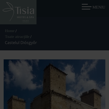
/
Home
/
Toate atracţiile
Castelul Diósgyőr