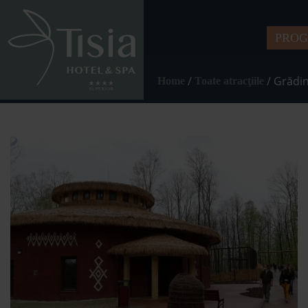
PRO
/
/
Grădin
Home
Toate atracţiile