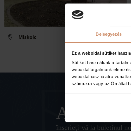
Beleegyezés
Miskolc
Ez a weboldal sütiket haszn
Sütiket használunk a tartal
weboldalforgalmunk elemzésé
weboldalhasználatra vonatko
számukra vagy az Ön által ha
Abonați-v
înscrieţi-vă la buletinul n