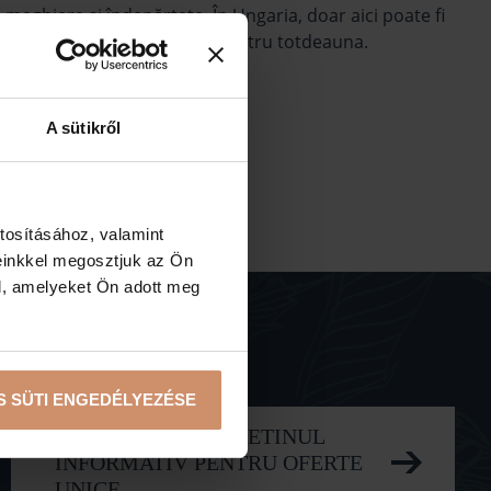
 maghiare și îndepărtate. În Ungaria, doar aici poate fi
nii zoologice nu a dispărut pentru totdeauna.
A sütikről
tosításához, valamint
einkkel megosztjuk az Ön
l, amelyeket Ön adott meg
S SÜTI ENGEDÉLYEZÉSE
ÎNSCRIERE LA BULETINUL
INFORMATIV PENTRU OFERTE
UNICE