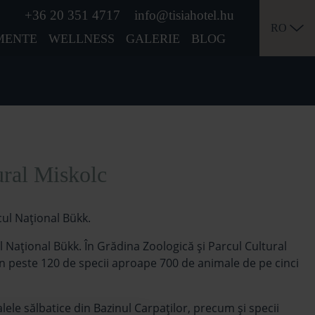
+36 20 351 4717
info@tisiahotel.hu
RO
MENTE
WELLNESS
GALERIE
BLOG
ural Miskolc
cul Național Bükk.
ul Național Bükk. În Grădina Zoologică și Parcul Cultural
in peste 120 de specii aproape 700 de animale de pe cinci
ele sălbatice din Bazinul Carpaților, precum și specii