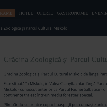
GRAME
HOTEL
OFERTE
GASTRONOMIE
EVENI
a Zoologică și Parcul Cultural Miskolc
Grădina Zoologică și Parcul Cult
Grădina Zoologică și Parcul Cultural Miskolc de lângă Par
Este situată în Miskolc, în Valea Csanyik, chiar lângă Parc
Miskolc - cunoscut anterior ca Parcul Faunei Sălbatice - d
continente trăiesc într-un mediu forestier special.
Plimbându-se printre copaci, oaspeții pot cunoaște animal