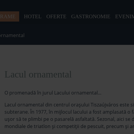
GRAME
HOTEL
OFERTE
GASTRONOMIE
EVENI
ornamental
Lacul ornamental
O promenadă în jurul Lacului ornamental...
Lacul ornamental din centrul orașului Tiszaújváros este s
subterane. În 1977, în mijlocul lacului a fost amplasată o f
ușor să te plimbi pe o pasarelă asfaltată. Sezonal, aici s
mondiale de triatlon și competiții de pescuit, precum și ar