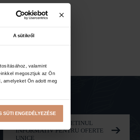
A sütikről
tosításához, valamint
einkkel megosztjuk az Ön
l, amelyeket Ön adott meg
S SÜTI ENGEDÉLYEZÉSE
ÎNSCRIERE LA BULETINUL
INFORMATIV PENTRU OFERTE
UNICE