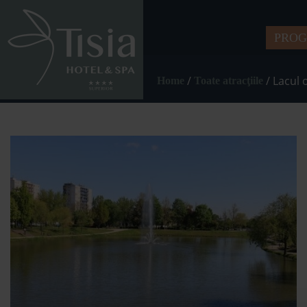
PRO
/
/
Lacul 
Home
Toate atracţiile