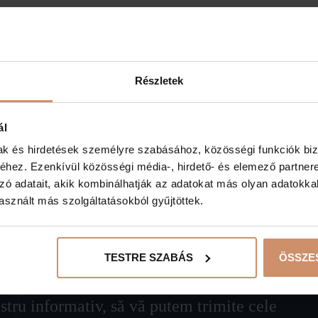
ÎNAPOI LA OBIECTIVELE TURISTICE
Részletek
ál
mak és hirdetések személyre szabásához, közösségi funkciók biz
hez. Ezenkívül közösségi média-, hirdető- és elemező partner
zó adatait, akik kombinálhatják az adatokat más olyan adatokka
sznált más szolgáltatásokból gyűjtöttek.
ă,
TESTRE SZABÁS
ÖSSZE
ostru informativ, să vă putem trimite cele