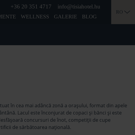
+36 20 351 4717
info@tisiahotel.hu
RO
MENTE
WELLNESS
GALERIE
BLOG
ituat în cea mai adâncă zonă a orașului, format din apele
ântână. Lacul este înconjurat de copaci și bănci și este
e desfășoară concursuri de înot, competiții de cupe
tificii de sărbătoarea naţională.