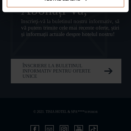
Abonați-vă,
înscrieţi-vă la buletinul nostru informativ, să
vă putem trimite cele mai recente oferte, știri
și informații actuale despre hotelul nostru!
ÎNSCRIERE LA BULETINUL
INFORMATIV PENTRU OFERTE
UNICE
© 2021. TISIA HOTEL & SPA****
SUPERIOR