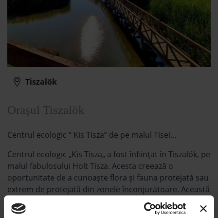
Tiszalök
Oraşul Tiszalök
Centrul ecologic “ Kis Tisza” de pe malul Tisei...
Centrul ecologic „Kis Tisza„ a fost înființat în Tiszalök, pe
malul fabulosului Holt Tisza. Acesta creează o
oportunitate de a cunoaște flora și fauna protejată sau
extrem de protejată din zonele înconjurătoare. Această
zonă găzduiește nenumărate specii de pești, amfibieni,
moluște, păsări de apă și mamifere. În zona