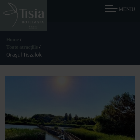
/
Home
/
Toate atracţiile
Oraşul Tiszalök