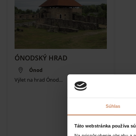
ÓNODSKÝ HRAD
Ónod
Výlet na hrad Ónod…
Súhlas
Táto webstránka používa sú
Na prispôsobenie obsahu a r