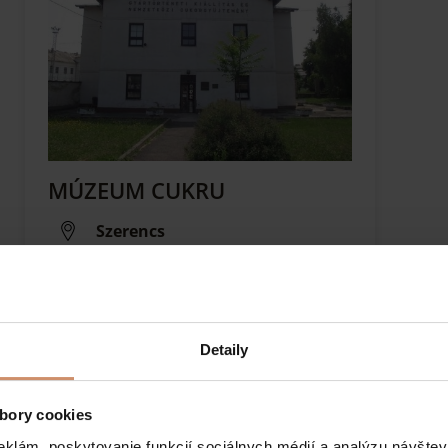
MÚZEUM CUKRU
Szerencs
Prvé múzeum cukru v Maďarsku…
Detaily
bory cookies
eklám, poskytovanie funkcií sociálnych médií a analýzu návšte