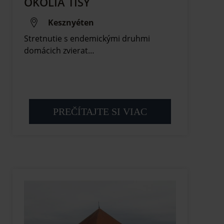
OKOLIA TISY
Kesznyéten
Stretnutie s endemickými druhmi
domácich zvierat…
PREČÍTAJTE SI VIAC