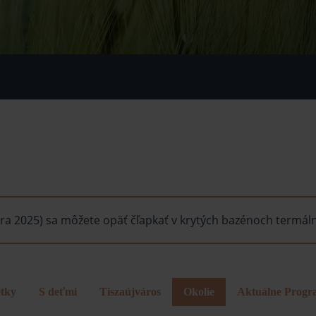
a 2025) sa môžete opäť čľapkať v krytých bazénoch termáln
tky
S deťmi
Tiszaújváros
Okolie
Aktuálne Progr