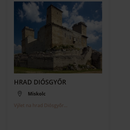
HRAD DIÓSGYŐR
Miskolc
Výlet na hrad Diósgyőr…