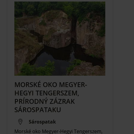
MORSKÉ OKO MEGYER-
HEGYI TENGERSZEM,
PRÍRODNÝ ZÁZRAK
SÁROSPATAKU
Sárospatak
Morské oko Megyer-Hegyi Tengerszem,