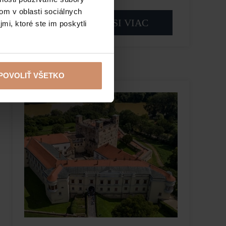
om v oblasti sociálnych
PREČÍTAJTE SI VIAC
mi, ktoré ste im poskytli
POVOLIŤ VŠETKO