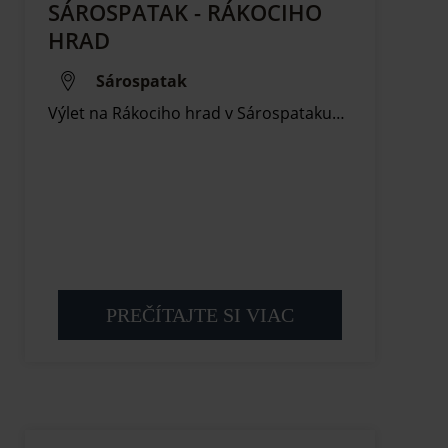
SÁROSPATAK - RÁKOCIHO
HRAD
Sárospatak
Výlet na Rákociho hrad v Sárospataku…
PREČÍTAJTE SI VIAC