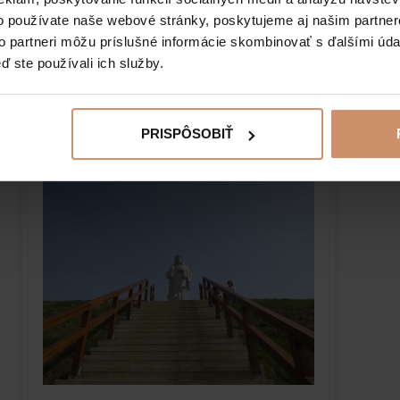
o používate naše webové stránky, poskytujeme aj našim partner
PREČÍTAJTE SI VIAC
to partneri môžu príslušné informácie skombinovať s ďalšími údaj
ď ste používali ich služby.
PRISPÔSOBIŤ