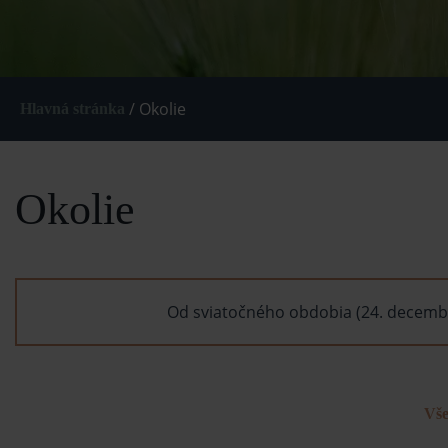
/
Okolie
Hlavná stránka
Okolie
Od sviatočného obdobia (24. decembr
Vše