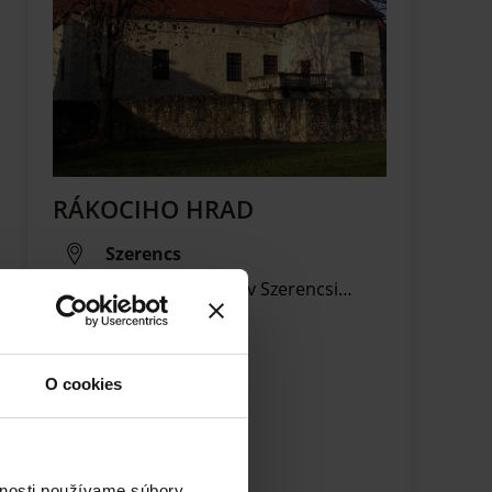
RÁKOCIHO HRAD
Szerencs
Výlet na Rákociho hrad v Szerencsi…
O cookies
vnosti používame súbory