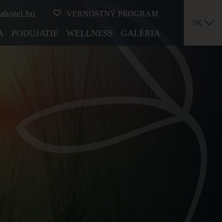
ahotel.hu
VERNOSTNÝ PROGRAM
SK
A
PODUJATIE
WELLNESS
GALÉRIA