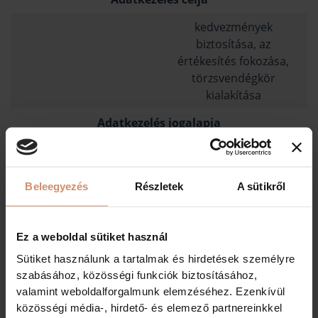
kedvezmények
biztosítása, az
értékesítés fokozása,
törzsvendégkör
kialakítása
Adatkezelés jogalapja
az érintett
hozzájárulása /GDPR 6.
cikk (1) bekezdés a)
Beleegyezés
Részletek
A sütikről
pont/
Adatok forrása
Ez a weboldal sütiket használ
az érintettől, saját
Sütiket használunk a tartalmak és hirdetések személyre
nyilvántartásokból
szabásához, közösségi funkciók biztosításához,
valamint weboldalforgalmunk elemzéséhez. Ezenkívül
Adatok törlésének határideje
közösségi média-, hirdető- és elemező partnereinkkel