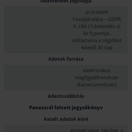
Adatkezelés jogalapja
az érintett
hozzájárulása – GDPR
6. cikk (1) bekezdés a)
és f) pontjai,
időtartama a rögzítést
követő 30 nap
Adatok forrása
elektronikus
megfigyelőrendszer
(kamerarendszer)
Adattovábbítás
Panaszról felvett jegyzőkönyv
Kezelt adatok köré
érintett neve, lakcíme, a