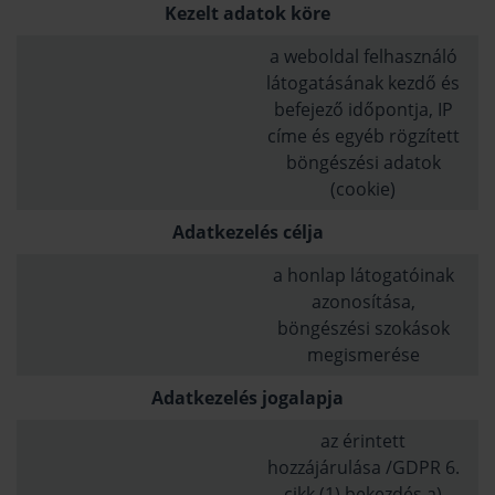
Kezelt adatok köre
a weboldal felhasználó
látogatásának kezdő és
befejező időpontja, IP
címe és egyéb rögzített
böngészési adatok
(cookie)
Adatkezelés célja
a honlap látogatóinak
azonosítása,
böngészési szokások
megismerése
Adatkezelés jogalapja
az érintett
hozzájárulása /GDPR 6.
cikk (1) bekezdés a)