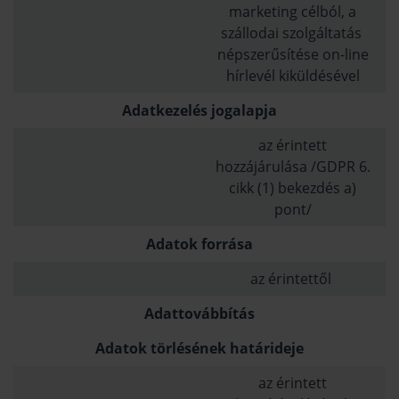
marketing célból, a
szállodai szolgáltatás
népszerűsítése on-line
hírlevél kiküldésével
Adatkezelés jogalapja
az érintett
hozzájárulása /GDPR 6.
cikk (1) bekezdés a)
pont/
Adatok forrása
az érintettől
Adattovábbítás
Adatok törlésének határideje
az érintett