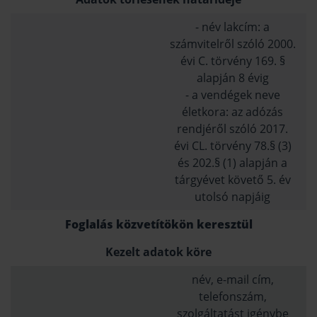
- név lakcím: a
számvitelről szóló 2000.
évi C. törvény 169. §
alapján 8 évig
- a vendégek neve
életkora: az adózás
rendjéről szóló 2017.
évi CL. törvény 78.§ (3)
és 202.§ (1) alapján a
tárgyévet követő 5. év
utolsó napjáig
Foglalás közvetítökön keresztül
Kezelt adatok köre
név, e-mail cím,
telefonszám,
szolgáltatást igénybe