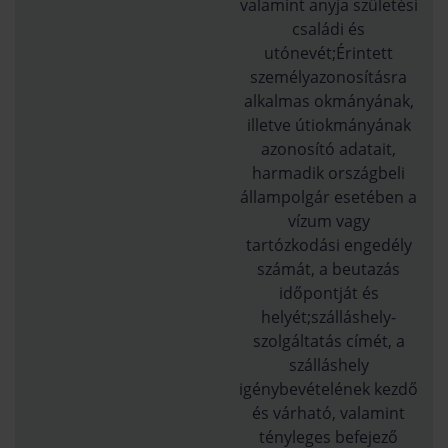
valamint anyja születési
családi és
utónevét;Érintett
személyazonosításra
alkalmas okmányának,
illetve útiokmányának
azonosító adatait,
harmadik országbeli
állampolgár esetében a
vízum vagy
tartózkodási engedély
számát, a beutazás
időpontját és
helyét;szálláshely-
szolgáltatás címét, a
szálláshely
igénybevételének kezdő
és várható, valamint
tényleges befejező