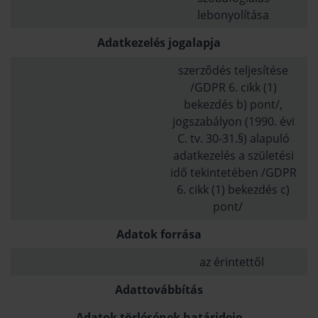
lebonyolítása
Adatkezelés jogalapja
szerződés teljesítése
/GDPR 6. cikk (1)
bekezdés b) pont/,
jogszabályon (1990. évi
C. tv. 30-31.§) alapuló
adatkezelés a születési
idő tekintetében /GDPR
6. cikk (1) bekezdés c)
pont/
Adatok forrása
az érintettől
Adattovábbítás
Adatok törlésének határideje