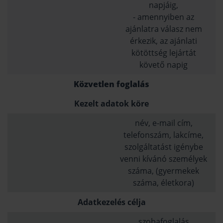
napjáig,
- amennyiben az
ajánlatra válasz nem
érkezik, az ajánlati
kötöttség lejártát
követő napig
Közvetlen foglalás
Kezelt adatok köre
név, e-mail cím,
telefonszám, lakcíme,
szolgáltatást igénybe
venni kívánó személyek
száma, (gyermekek
száma, életkora)
Adatkezelés célja
szobafoglalás