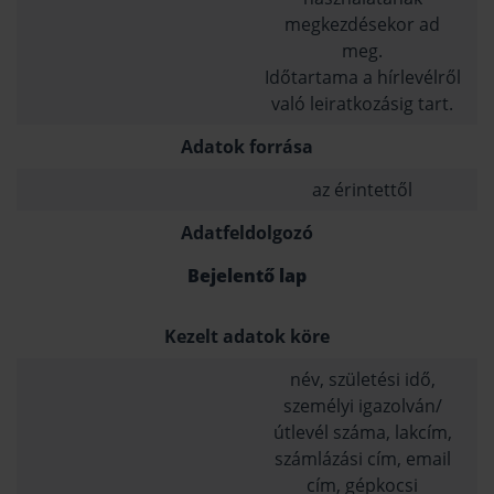
megkezdésekor ad
meg.
Időtartama a hírlevélről
való leiratkozásig tart.
Adatok forrása
az érintettől
Adatfeldolgozó
Bejelentő lap
Kezelt adatok köre
név, születési idő,
személyi igazolván/
útlevél száma, lakcím,
számlázási cím, email
cím, gépkocsi