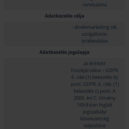
rendszáma
Adatkezelés célja
- direktmarketing cél,
szolgáltatás
értékesítése
Adatkezelés jogalapja
az érintett
hozzájárulása – GDPR
6. cikk (1) bekezdés b)
pont, GDPR. 6. cikk. (1)
bekezdés c) pont. A
2000. évi C. törvény
169.§-ban foglalt
jogszabályi
kötelezettség
teljesítése