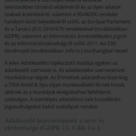
tekintetében történő védelméről és az ilyen adatok
szabad áramlásáról, valamint a 95/46/EK rendelet
hatályon kívül helyezéséről szóló, az Európai Parlament
és a Tanács (EU) 2016/679 rendeletével (továbbiakban:
GDPR), valamint az Információs önrendelkezési jogról
és az információszabadságról szóló 2011. évi CXII.
törvénnyel (továbbiakban: Info tv.) összhangban kezeli.
A jelen Adatkezelési tájékoztató kiadója egyben az
adatkezelő szervezet is. Az adatkezelést szervezetünk
munkatársai végzik. Az Érintettek adataidhoz kizárólag
a TISIA Hotel & Spa olyan munkavállalói férnek hozzá,
akiknek az a munkájuk elvégzéséhez feltétlenül
szükséges. A személyes adatokhoz való hozzáférési
jogosultságokat belső szabályzat rendezi.
Adatkezelő képviselőjének a neve és
elérhetősége (GDPR 13. Cikk 1/a.):