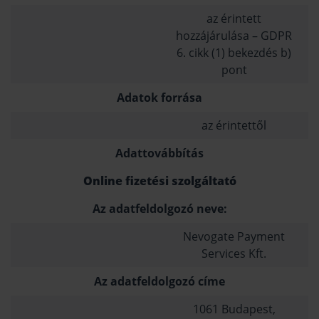
az érintett
hozzájárulása – GDPR
6. cikk (1) bekezdés b)
pont
Adatok forrása
az érintettől
Adattovábbítás
Online fizetési szolgáltató
Az adatfeldolgozó neve:
Nevogate Payment
Services Kft.
Az adatfeldolgozó címe
1061 Budapest,