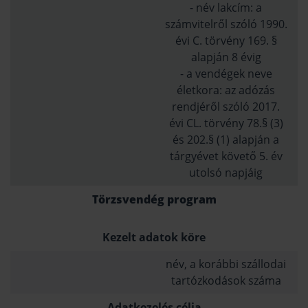
- név lakcím: a
számvitelről szóló 1990.
évi C. törvény 169. §
alapján 8 évig
- a vendégek neve
életkora: az adózás
rendjéről szóló 2017.
évi CL. törvény 78.§ (3)
és 202.§ (1) alapján a
tárgyévet követő 5. év
utolsó napjáig
Törzsvendég program
Kezelt adatok köre
név, a korábbi szállodai
tartózkodások száma
Adatkezelés célja