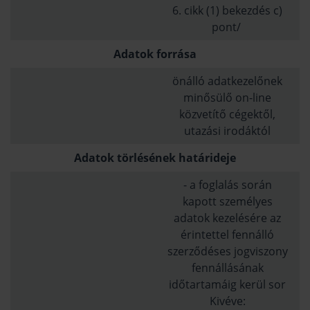
6. cikk (1) bekezdés c)
pont/
Adatok forrása
önálló adatkezelőnek
minősülő on-line
közvetítő cégektől,
utazási irodáktól
Adatok törlésének határideje
- a foglalás során
kapott személyes
adatok kezelésére az
érintettel fennálló
szerződéses jogviszony
fennállásának
időtartamáig kerül sor
Kivéve: