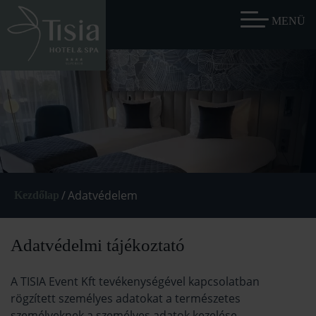
/
Adatvédelem
Kezdőlap
Adatvédelmi tájékoztató
A TISIA Event Kft tevékenységével kapcsolatban
rögzített személyes adatokat a természetes
személyeknek a személyes adatok kezelése