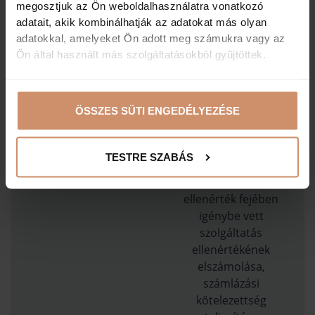
megosztjuk az Ön weboldalhasználatra vonatkozó
az érintett
adatait, akik kombinálhatják az adatokat más olyan
hozzájárulásának
adatokkal, amelyeket Ön adott meg számukra vagy az
visszavonásáig
Ön által használt más szolgáltatásokból gyűjtöttek.
Számlázás
Kezelt adatok köre
ÖSSZES SÜTI ENGEDÉLYEZÉSE
név, lakcím, bankkártya
adatok
TESTRE SZABÁS
Adatkezelés célja
ellenérték fejében
igénybe vett
szolgáltatás
ellenértékének
elszámolása,
számlázási
kötelezettség