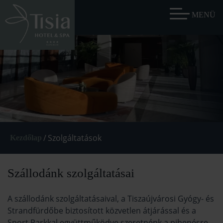
/
Szolgáltatások
Kezdőlap
Szállodánk szolgáltatásai
A szállodánk szolgáltatásaival, a Tiszaújvárosi Gyógy- és
Strandfürdőbe biztosított közvetlen átjárással és a
Sport Parkkal együttműködve szeretnénk a pihenésre