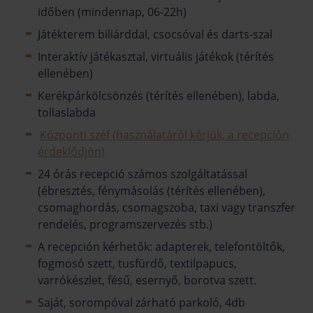
időben (mindennap, 06-22h)
Játékterem biliárddal, csocsóval és darts-szal
Interaktív játékasztal, virtuális játékok (térítés
ellenében)
Kerékpárkölcsönzés (térítés ellenében), labda,
tollaslabda
Központi széf (használatáról kérjük, a recepción
érdeklődjön)
24 órás recepció számos szolgáltatással
(ébresztés, fénymásolás (térítés ellenében),
csomaghordás, csomagszoba, taxi vagy transzfer
rendelés, programszervezés stb.)
A recepción kérhetők: adapterek, telefontöltők,
fogmosó szett, tusfürdő, textilpapucs,
varrókészlet, fésű, esernyő, borotva szett.
Saját, sorompóval zárható parkoló, 4db