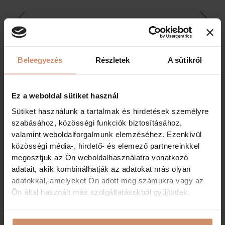
Beleegyezés
Részletek
A sütikről
Ez a weboldal sütiket használ
Sütiket használunk a tartalmak és hirdetések személyre
szabásához, közösségi funkciók biztosításához,
valamint weboldalforgalmunk elemzéséhez. Ezenkívül
Éttermi szolgáltatások
közösségi média-, hirdető- és elemező partnereinkkel
megosztjuk az Ön weboldalhasználatra vonatkozó
Minden igényt kielégítő hideg-meleg
adatait, akik kombinálhatják az adatokat más olyan
büféreggeli és vacsora (a létszám
adatokkal, amelyeket Ön adott meg számukra vagy az
függvényében büfészervízzel vagy
étlapunkról
Ön által használt más szolgáltatásokból gyűjtöttek.
választva)
A'la carte ebéd