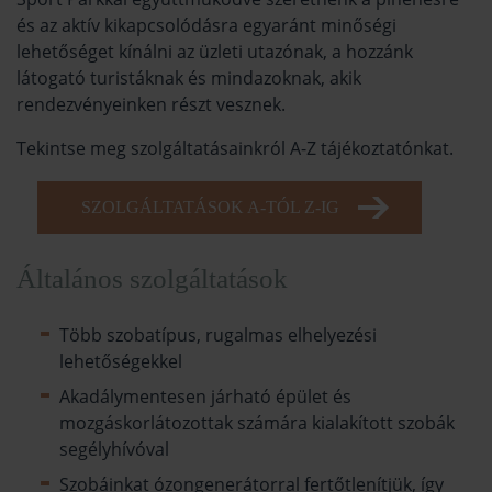
és az aktív kikapcsolódásra egyaránt minőségi
lehetőséget kínálni az üzleti utazónak, a hozzánk
látogató turistáknak és mindazoknak, akik
rendezvényeinken részt vesznek.
Tekintse meg szolgáltatásainkról A-Z tájékoztatónkat.
SZOLGÁLTATÁSOK A-TÓL Z-IG
Általános szolgáltatások
Több szobatípus, rugalmas elhelyezési
lehetőségekkel
Akadálymentesen járható épület és
mozgáskorlátozottak számára kialakított szobák
segélyhívóval
Szobáinkat ózongenerátorral fertőtlenítjük, így