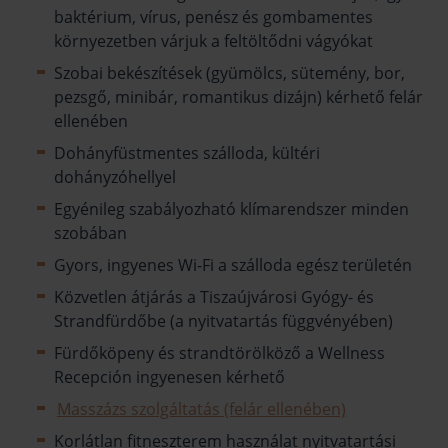
baktérium, vírus, penész és gombamentes
környezetben várjuk a feltöltődni vágyókat
Szobai bekészítések (gyümölcs, sütemény, bor,
pezsgő, minibár, romantikus dizájn) kérhető felár
ellenében
Dohányfüstmentes szálloda, kültéri
dohányzóhellyel
Egyénileg szabályozható klímarendszer minden
szobában
Gyors, ingyenes Wi-Fi a szálloda egész területén
Közvetlen átjárás a Tiszaújvárosi Gyógy- és
Strandfürdőbe (a nyitvatartás függvényében)
Fürdőköpeny és strandtörölköző a Wellness
Recepción ingyenesen kérhető
Masszázs szolgáltatás (felár ellenében)
Korlátlan fitneszterem használat nyitvatartási