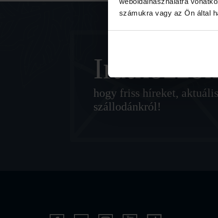
weboldalhasználatra vonatko
számukra vagy az Ön által ha
Iratkozzon
hogy friss híreket, aktuá
szállodánkról!