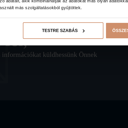
zó adatait, akik kombinálhatják az adatokat más olyan adatokka
sznált más szolgáltatásokból gyűjtöttek.
TESTRE SZABÁS
ÖSSZE
 fel,
lis információkat küldhessünk Önnek