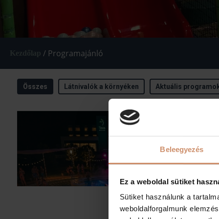
/
Programajánló
Kezdőlap
Beleegyezés
Ez a weboldal sütiket haszn
Sütiket használunk a tartal
weboldalforgalmunk elemzésé