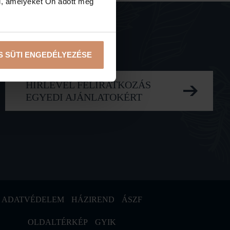
l, amelyeket Ön adott meg
S SÜTI ENGEDÉLYEZÉSE
HÍRLEVÉL FELIRATKOZÁS
EGYEDI AJÁNLATOKÉRT
ADATVÉDELEM
HÁZIREND
ÁSZF
OLDALTÉRKÉP
GYIK