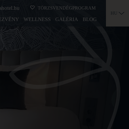
ahotel.hu
TÖRZSVENDÉGPROGRAM
HU
EZVÉNY
WELLNESS
GALÉRIA
BLOG