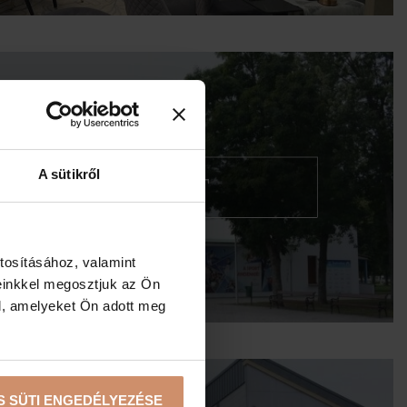
A sütikről
SPORTKÖZPONT
A család minden tagjának
tosításához, valamint
einkkel megosztjuk az Ön
l, amelyeket Ön adott meg
S SÜTI ENGEDÉLYEZÉSE