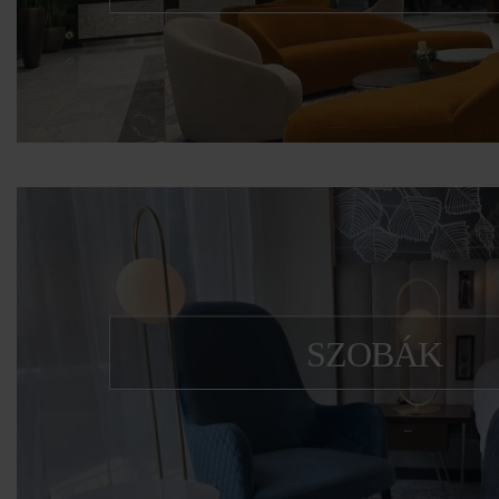
Tiszaújváros legújabb 4 csillagos szál
SZOBÁK
Minden igényt kielégítő modern ter