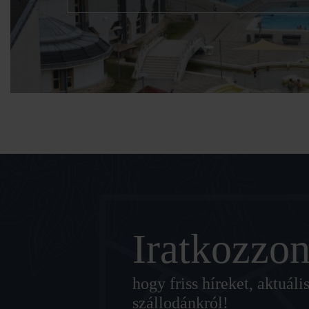
Élmény és kellemes kikapcsolódá
Iratkozzon
hogy friss híreket, aktuá
szállodánkról!