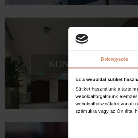
Beleegyezés
KONFERENCIAKÖZ
Családi, céges események helyszí
Ez a weboldal sütiket haszn
Sütiket használunk a tartal
weboldalforgalmunk elemzésé
weboldalhasználatra vonatko
számukra vagy az Ön által ha