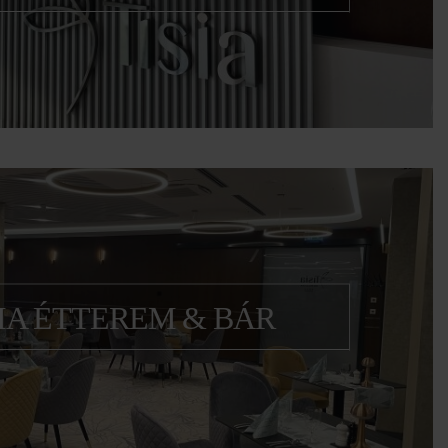
épek arról, hogy mi történik nálunk
SIA ÉTTEREM & BÁR
Fedezze fel kínálatunkat!