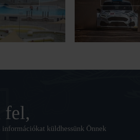
s
 fel,
lis információkat küldhessünk Önnek