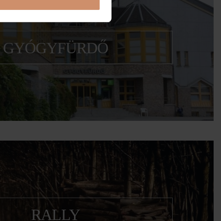
GYÓGYFÜRDŐ
200 méter mélyről jövő, 65 °C-os víz
RALLY