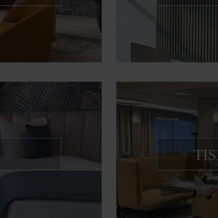
lodája
K
TI
ek