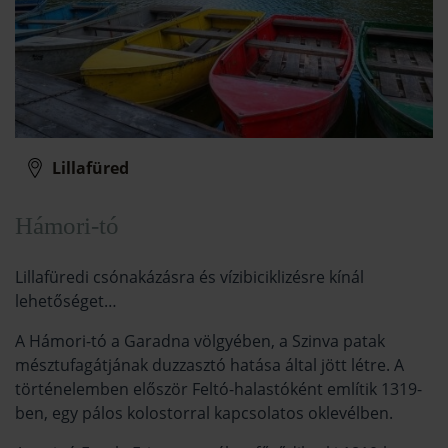
Lillafüred
Hámori-tó
Lillafüredi csónakázásra és vízibiciklizésre kínál
lehetőséget…
A Hámori-tó a Garadna völgyében, a Szinva patak
mésztufagátjának duzzasztó hatása által jött létre. A
történelemben először Feltó-halastóként említik 1319-
ben, egy pálos kolostorral kapcsolatos oklevélben.