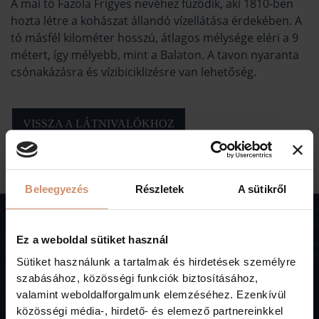
A mai tó Fazola Frigyes nevéhez fűződik, aki 1810-ben
hozta létre a kohászat állandó vízellátása érdekében. A
tó másfél kilométer hosszú, átlagos mélysége eléri a 9
métert, így mélyebb, mint a Balaton. A tavon nyaranta
csónakázásra és vízibiciklizésre van lehetőség.
VISSZA A LÁTNIVALÓKHOZ
Beleegyezés
Részletek
A sütikről
Ez a weboldal sütiket használ
Sütiket használunk a tartalmak és hirdetések személyre
Iratkozzon fel,
szabásához, közösségi funkciók biztosításához,
valamint weboldalforgalmunk elemzéséhez. Ezenkívül
hogy friss híreket, aktuális információkat
közösségi média-, hirdető- és elemező partnereinkkel
küldhessünk Önnek szállodánkról!