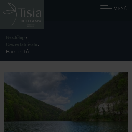
/
Kezdőlap
/
Összes látnivaló
Hámori-tó