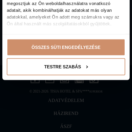
megosztjuk az Ön weboldalhasználatra vonatkozó
adatait, akik kombinálhatják az adatokat más olyan
adatokkal, amelyeket Ön adott meg számukra vagy az
Ön által használt más szolgáltatásokból gyűjtöttek.
HÍRLEVÉL FELIRATKOZÁS
EGYEDI AJÁNLATOKÉRT
ÖSSZES SÜTI ENGEDÉLYEZÉSE
TESTRE SZABÁS
© 2021-2026. TISIA HOTEL & SPA****
SUPERIOR
ADATVÉDELEM
HÁZIREND
ÁSZF