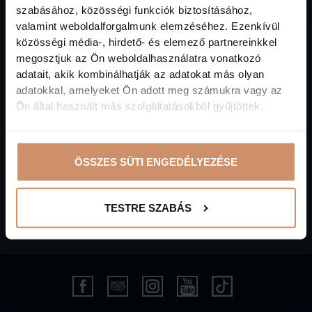
szabásához, közösségi funkciók biztosításához,
valamint weboldalforgalmunk elemzéséhez. Ezenkívül
közösségi média-, hirdető- és elemező partnereinkkel
Iratkozzon fel,
megosztjuk az Ön weboldalhasználatra vonatkozó
adatait, akik kombinálhatják az adatokat más olyan
hogy friss híreket, aktuális információkat
adatokkal, amelyeket Ön adott meg számukra vagy az
küldhessünk Önnek szállodánkról!
Ön által használt más szolgáltatásokból gyűjtöttek.
ÖSSZES SÜTI ENGEDÉLYEZÉSE
HÍRLEVÉL FELIRATKOZÁS
EGYEDI AJÁNLATOKÉRT
TESTRE SZABÁS