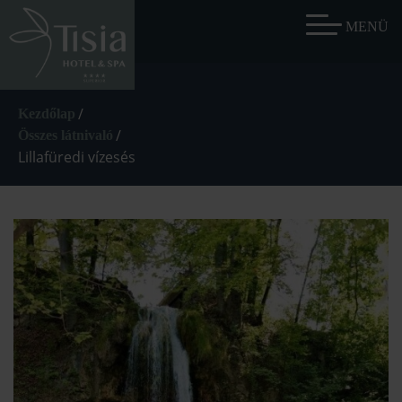
/
Kezdőlap
/
Összes látnivaló
Lillafüredi vízesés