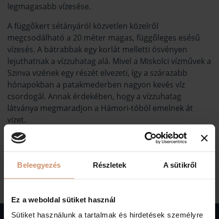
legmagasabb vízesése.
A függőkert sétányáról közvetlen közelről
megcsodálható a 20 méter magas, függőleges esésű
vízesés. A bátrabbak egy korlát melletti ösvényen
lejuthatnak a vízzuhatag alá. Mivel a Miskolci vízművek a
Szinva vizének egy részét elvezeti, így a szárazabb
hónapokban a patakmederben nagyon kevés víz
csordogál. Annak érdekében, hogy a vízzuhatag
látványa megmaradjon a Hámori-tóból emelnek át
vizet.
VISSZA A LÁTNIVALÓKHOZ
Beleegyezés
Részletek
A sütikről
Ez a weboldal sütiket használ
Sütiket használunk a tartalmak és hirdetések személyre