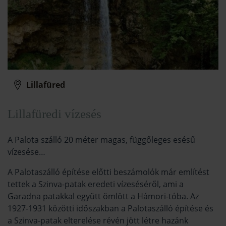
Lillafüred
Lillafüredi vízesés
A Palota szálló 20 méter magas, függőleges esésű
vízesése…
A Palotaszálló építése előtti beszámolók már említést
tettek a Szinva-patak eredeti vízeséséről, ami a
Garadna patakkal együtt ömlött a Hámori-tóba. Az
1927-1931 közötti időszakban a Palotaszálló építése és
a Szinva-patak elterelése révén jött létre hazánk