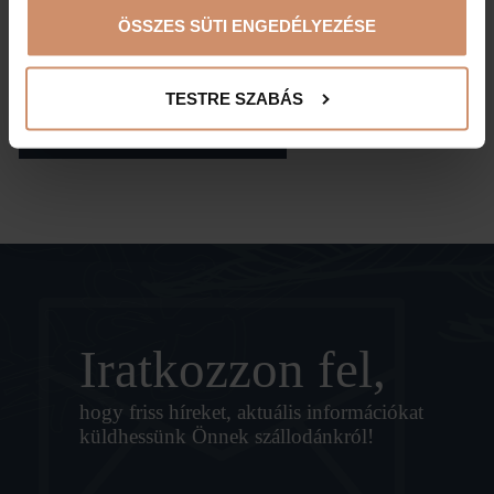
Zárva
10:00-18:00
ÖSSZES SÜTI ENGEDÉLYEZÉSE
TESTRE SZABÁS
VISSZA A LÁTNIVALÓKHOZ
Iratkozzon fel,
hogy friss híreket, aktuális információkat
küldhessünk Önnek szállodánkról!