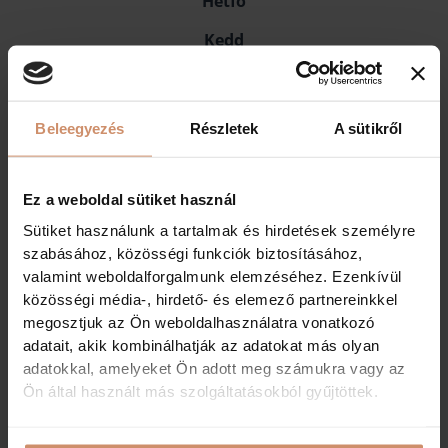
Hétfő
Kedd
Zárva
Zárva
Szerda
Beleegyezés
Részletek
A sütikről
Zárva
10:00-18:00
Csütörtök
Ez a weboldal sütiket használ
Sütiket használunk a tartalmak és hirdetések személyre
Zárva
10:00-18:00
szabásához, közösségi funkciók biztosításához,
Péntek
valamint weboldalforgalmunk elemzéséhez. Ezenkívül
közösségi média-, hirdető- és elemező partnereinkkel
Zárva
10:00-18:00
megosztjuk az Ön weboldalhasználatra vonatkozó
adatait, akik kombinálhatják az adatokat más olyan
Szombat
adatokkal, amelyeket Ön adott meg számukra vagy az
Zárva
10:00-18:00
Ön által használt más szolgáltatásokból gyűjtöttek.
Vasárnap