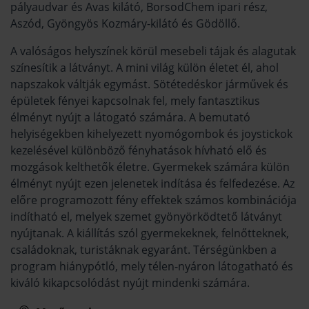
pályaudvar és Avas kilátó, BorsodChem ipari rész,
Aszód, Gyöngyös Kozmáry-kilátó és Gödöllő.
A valóságos helyszínek körül mesebeli tájak és alagutak
színesítik a látványt. A mini világ külön életet él, ahol
napszakok váltják egymást. Sötétedéskor járművek és
épületek fényei kapcsolnak fel, mely fantasztikus
élményt nyújt a látogató számára. A bemutató
helyiségekben kihelyezett nyomógombok és joystickok
kezelésével különböző fényhatások hívható elő és
mozgások kelthetők életre. Gyermekek számára külön
élményt nyújt ezen jelenetek indítása és felfedezése. Az
előre programozott fény effektek számos kombinációja
indítható el, melyek szemet gyönyörködtető látványt
nyújtanak. A kiállítás szól gyermekeknek, felnőtteknek,
családoknak, turistáknak egyaránt. Térségünkben a
program hiánypótló, mely télen-nyáron látogatható és
kiváló kikapcsolódást nyújt mindenki számára.