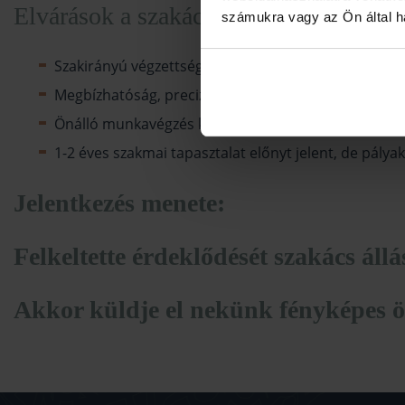
Elvárások a szakács munkatárssal sze
számukra vagy az Ön által ha
Szakirányú végzettség, vagy több éves szakmai tapas
Megbízhatóság, precizitás,
Önálló munkavégzés képessége, de tudjon csapatban
1-2 éves szakmai tapasztalat előnyt jelent, de pályak
Jelentkezés menete:
Felkeltette érdeklődését szakács áll
Akkor küldje el nekünk fényképes ö