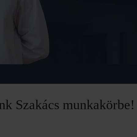
sünk Szakács munkakörbe!