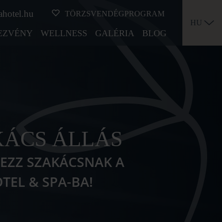
ahotel.hu
TÖRZSVENDÉGPROGRAM
HU
EZVÉNY
WELLNESS
GALÉRIA
BLOG
KÁCS ÁLLÁS
KEZZ SZAKÁCSNAK A
OTEL & SPA-BA!