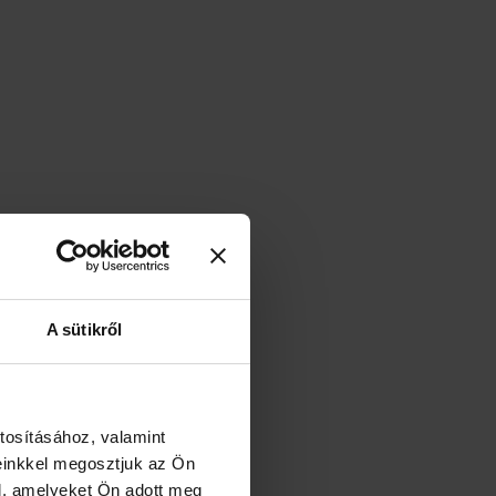
A sütikről
tosításához, valamint
einkkel megosztjuk az Ön
l, amelyeket Ön adott meg