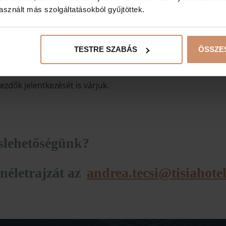
mben:
sznált más szolgáltatásokból gyűjtöttek.
ztalat,
TESTRE SZABÁS
ÖSSZE
 is dolgozni,
ezdők jelentkezését is várjuk.
áslehetőségünk?
néletrajzát az
andrea.tecsi@tisiahote