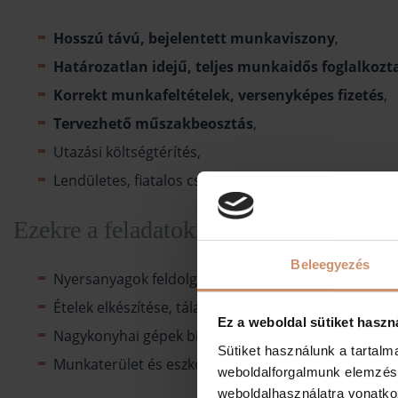
Hosszú távú, bejelentett
munkaviszony
,
Határozatlan idejű, teljes munkaidős foglalkozt
Korrekt munkafeltételek, versenyképes fizetés
,
Tervezhető műszakbeosztás
,
Utazási költségtérítés,
Lendületes, fiatalos csapat.
Ezekre a feladatokra számíthat:
Beleegyezés
Nyersanyagok feldolgozása, előkészítése
Ételek elkészítése, tálalása.
Ez a weboldal sütiket haszn
Nagykonyhai gépek biztonságos működtetése.
Sütiket használunk a tartal
Munkaterület és eszközök rendben és tisztán tartás
weboldalforgalmunk elemzésé
weboldalhasználatra vonatko