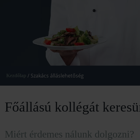
/
Szakács álláslehetőség
Kezdőlap
Főállású kollégát kere
Miért érdemes nálunk dolgozni?