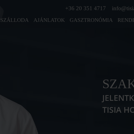
+36 20 351 4717
info@tisi
SZÁLLODA
AJÁNLATOK
GASZTRONÓMIA
REND
SZA
JELENT
TISIA H