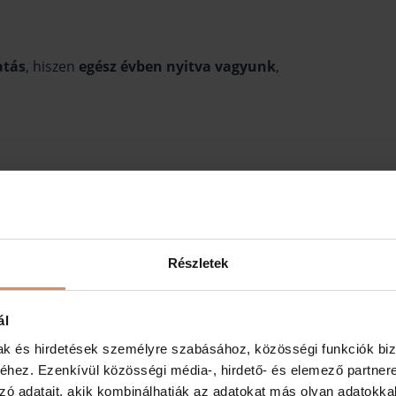
atás
, hiszen
egész évben nyitva vagyunk
,
Részletek
ál
mak és hirdetések személyre szabásához, közösségi funkciók biz
a.
hez. Ezenkívül közösségi média-, hirdető- és elemező partner
zó adatait, akik kombinálhatják az adatokat más olyan adatokka