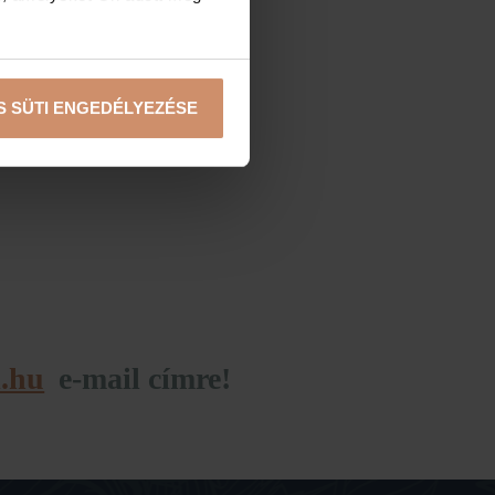
S SÜTI ENGEDÉLYEZÉSE
l.hu
e-mail címre!