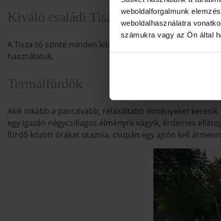
weboldalforgalmunk elemzésé
Kiváló családi Tisza-tó program: szalo
weboldalhasználatra vonatko
számukra vagy az Ön által ha
A Tisza-tó szinte minden kikötőjénél található kiépített 
használatuk.
Termálfürdők
Akik inkább a passzívabb, relaxáltabb élményeket keresik,
egy igazán négycsillagos élményre vágyik, érdemes elláto
fürdő között órákat utaznia, csupán egy ajtón kell átmenni