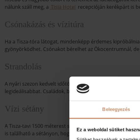
nálunk száll meg, a
Tisia Hotel
recepcióján kerékpárt is bé
Csónakázás és vízitúra
Ha a Tisza-tóra látogat, mindenképp érdemes kipróbálnia a
gyönyörködhet. Csónakot bérelhet az Ökocentrumnál, de h
Strandolás
A nyári szezon kedvelt időtöltése a hűsítő lubickolás a tó
legideálisabbat. Családok, baráti társaságok vagy párok 
Vízi sétány
Beleegyezés
A Tisza-tavi 1500 méterest sétány áprilistól október végéi
Ez a weboldal sütiket haszn
is található a sétányon, hogy kisebbek és nagyobbak számár
Sütiket használunk a tartal