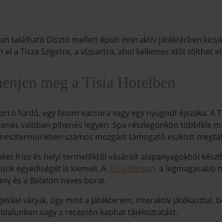
n található Dísztó mellett épült interaktív játéktérben kics
l a Tisza Szigetre, a vízpartra, ahol kellemes időt tölthet e
ihenjen meg a Tisia Hotelben
forró fürdő, egy finom vacsora vagy egy nyugodt éjszaka. A 
ihenés valóban pihenés legyen. Spa részlegünkön többféle mas
i, fitnesztermünkben számos mozgást támogató eszközt megtal
ket friss és helyi termelőktől vásárolt alapanyagokból kés
ünk egyediségét is kiemeli. A
Tisia Bárban
a legmagasabb mi
ány és a Balaton neves borai.
kel várjuk, úgy mint a játékterem, interaktív játékasztal, bo
ldalunkon vagy a recepión kaphat tájékoztatást.