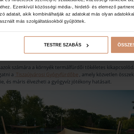
hez. Ezenkívül közösségi média-, hirdető- és elemező partner
nnasütés a parton
zó adatait, akik kombinálhatják az adatokat más olyan adatokka
sznált más szolgáltatásokból gyűjtöttek.
bográcsozó, szalonnasütő lehetőség. Mivel ezek a kikötő terü
TESTRE SZABÁS
ÖSSZE
 azok számára a környék termálfürdői tökéletes kikapcsolódá
gatni a
Tiszaújvárosi Gyógyfürdőbe
, amely közvetlen összekö
e, és máris élvezheti a gyógyvíz jótékony hatásait.