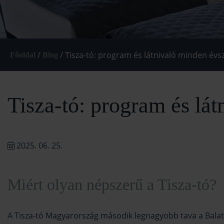
/
/
Tisza-tó: program és látnivaló minden év
Főoldal
Blog
Tisza-tó: program és lá
2025. 06. 25.
Miért olyan népszerű a Tisza-tó?
A Tisza-tó Magyarország második legnagyobb tava a Balat