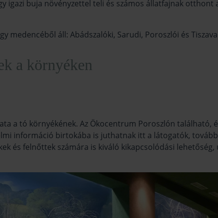
 igazi buja növényzettel teli és számos állatfajnak otthont
y medencéből áll: Abádszalóki, Sarudi, Poroszlói és Tiszavalki
gek a környéken
ta a tó környékének. Az Ökocentrum Poroszlón található, é
 információ birtokába is juthatnak itt a látogatók, továbbá 
k és felnőttek számára is kiváló kikapcsolódási lehetőség, ugy