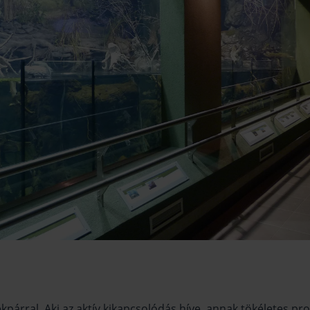
ékpárral. Aki az aktív kikapcsolódás híve, annak tökéletes 