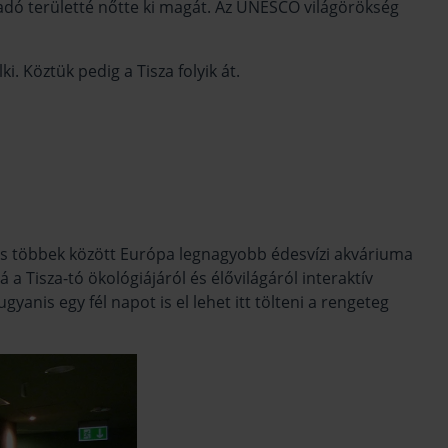
 adó területté nőtte ki magát. Az UNESCO világörökség
. Köztük pedig a Tisza folyik át.
s többek között Európa legnagyobb édesvízi akváriuma
a Tisza-tó ökológiájáról és élővilágáról interaktív
anis egy fél napot is el lehet itt tölteni a rengeteg