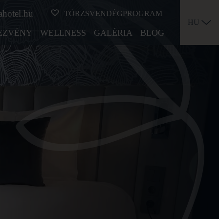
ahotel.hu
TÖRZSVENDÉGPROGRAM
HU
EZVÉNY
WELLNESS
GALÉRIA
BLOG