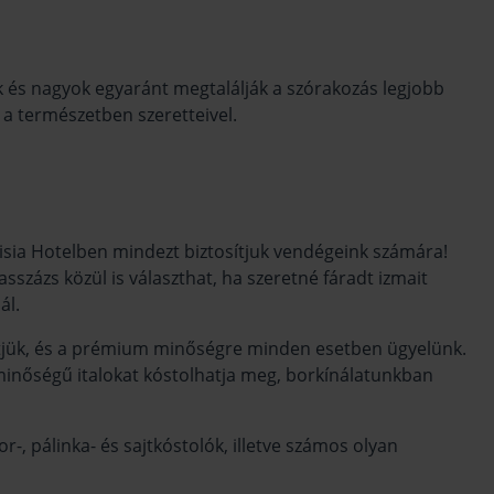
ik és nagyok egyaránt megtalálják a szórakozás legjobb
l a természetben szeretteivel.
Tisia Hotelben mindezt biztosítjuk vendégeink számára!
százs közül is választhat, ha szeretné fáradt izmait
ál.
zítjük, és a prémium minőségre minden esetben ügyelünk.
nőségű italokat kóstolhatja meg, borkínálatunkban
r-, pálinka- és sajtkóstolók, illetve számos olyan