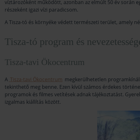
víztározóként működött, azonban az elmúlt 50 év során egy
részeként igazi vízi paradicsom.
A Tisza-tó és környéke védett természeti terület, amely nég
Tisza-tó program és nevezetessé
Tisza-tavi Ökocentrum
A
Tisza-tavi Ökocentrum
megkerülhetetlen programkínála
tekinthető meg benne. Ezen kívül számos érdekes történelmi
programok és filmes vetítések adnak tájékoztatást. Gyereke
izgalmas kiállítás között.