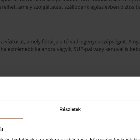
relhet, amely szolgáltatást szállodánk egész évben biztosítj
 vízitúrát, amely feltárja a tó vadregényes szépségeit. A ny
a extrémebb kalandra vágyik, SUP-pal vagy kenuval is beba
 vizében. A Tisza-tó körül összesen hét strand található, am
is számos vízi programlehetőséget találhatnak a strandokon.
Részletek
g várja azokat, akik szeretnének egy igazán tartalmas napot t
ál
a is kiváló időtöltést biztosítsanak.
mak és hirdetések személyre szabásához, közösségi funkciók biz