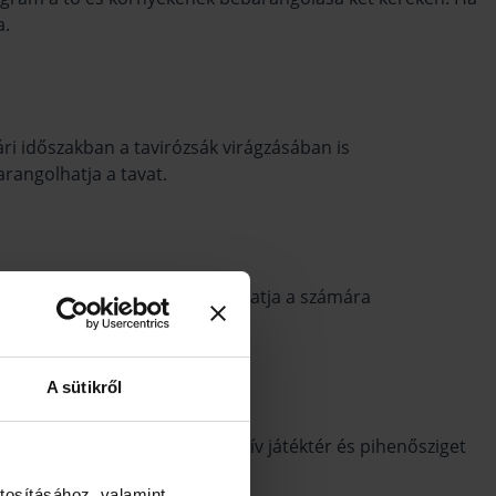
a.
ári időszakban a tavirózsák virágzásában is
rangolhatja a tavat.
elyek között mindenki megtalálhatja a számára
A sütikről
ölteni a tó környékén. Interaktív játéktér és pihenősziget
tosításához, valamint