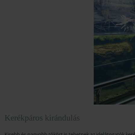
Kerékpáros kirándulás
Kisebb és nagyobb tókört is tehetnek az idelátogatók ker