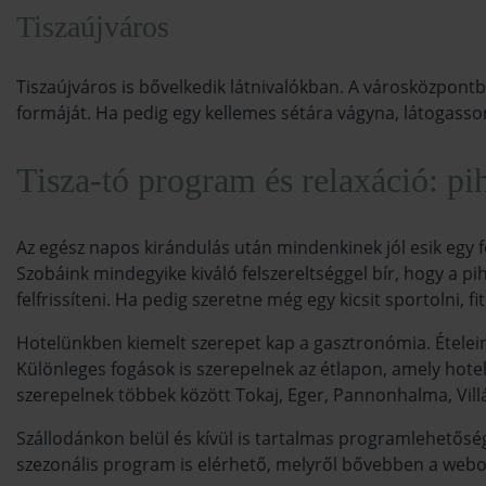
Tiszaújváros
Tiszaújváros is bővelkedik látnivalókban. A városközpontba
formáját. Ha pedig egy kellemes sétára vágyna, látogasson e
Tisza-tó program és relaxáció: p
Az egész napos kirándulás után mindenkinek jól esik egy 
Szobáink mindegyike kiváló felszereltséggel bír, hogy a p
felfrissíteni. Ha pedig szeretne még egy kicsit sportoln
Hotelünkben kiemelt szerepet kap a gasztronómia. Ételein
Különleges fogások is szerepelnek az étlapon, amely hotel
szerepelnek többek között Tokaj, Eger, Pannonhalma, Vill
Szállodánkon belül és kívül is tartalmas programlehetőségek
szezonális program is elérhető, melyről bővebben a webo