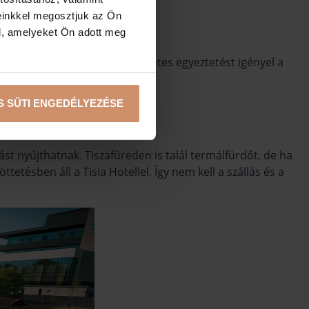
einkkel megosztjuk az Ön
l, amelyeket Ön adott meg
letén vannak, mindenképp előzetes egyeztetést igényel a
S SÜTI ENGEDÉLYEZÉSE
st nyújthatnak. Tiszafüreden is talál termálfürdőt, de ha
ttetésben áll a Tisia Hotellel. Így nem kell a szállás és a