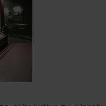
program a tó és környékének bebarangolása két keréken. Ha