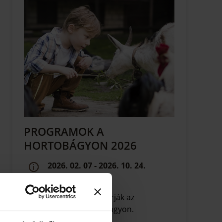
PROGRAMOK A
HORTOBÁGYON 2026
2026. 02. 07 - 2026. 10. 24.
Hortobágy
Izgalmas programok várják az
érdeklődőket a Hortobágyon.