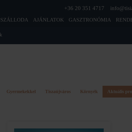
+36 20 351 4717
info@tisi
SZÁLLODA
AJÁNLATOK
GASZTRONÓMIA
REND
k
Gyermekekkel
Tiszaújváros
Környék
Aktuális p