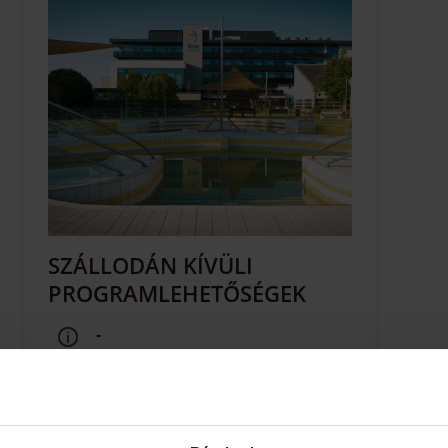
SZÁLLODÁN KÍVÜLI
PROGRAMLEHETŐSÉGEK
-
Tekintse meg a szállodán kívül elérhető
programlehetőségeket, szabadidős
kínálatot!