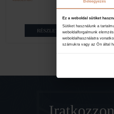
Beleegyezés
Ez a weboldal sütiket haszn
Sütiket használunk a tartal
RÉSZLETEK
weboldalforgalmunk elemzésé
weboldalhasználatra vonatko
számukra vagy az Ön által ha
Iratkozzon