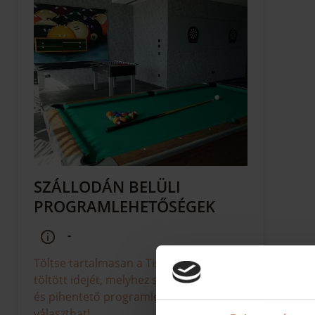
SZÁLLODÁN BELÜLI
PROGRAMLEHETŐSÉGEK
-
Töltse tartalmasan a Tisia Hotelben
töltött idejét, melyhez számos izgalmas
és pihentető programlehetőség közül
választhat!