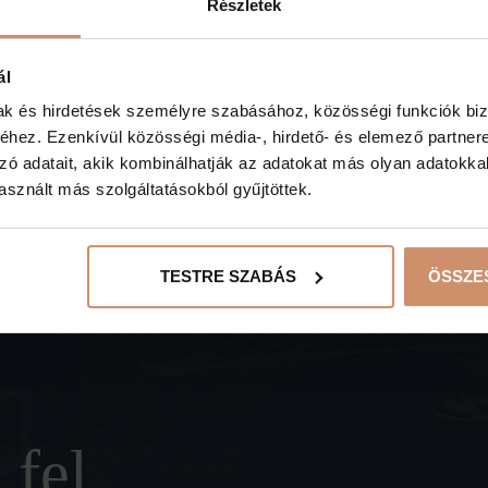
Részletek
ál
mak és hirdetések személyre szabásához, közösségi funkciók biz
RÉSZLETEK
hez. Ezenkívül közösségi média-, hirdető- és elemező partner
zó adatait, akik kombinálhatják az adatokat más olyan adatokka
sznált más szolgáltatásokból gyűjtöttek.
TESTRE SZABÁS
ÖSSZE
 fel,