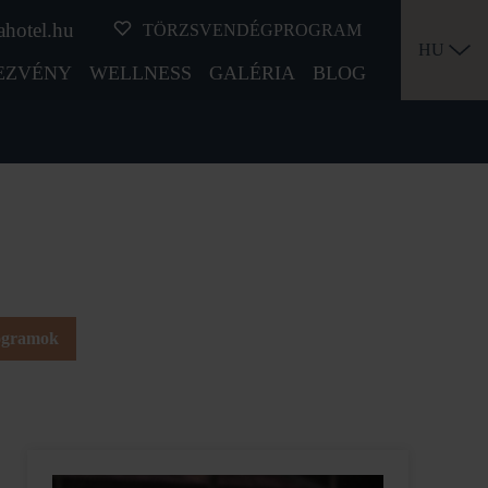
ahotel.hu
TÖRZSVENDÉGPROGRAM
HU
EZVÉNY
WELLNESS
GALÉRIA
BLOG
rogramok