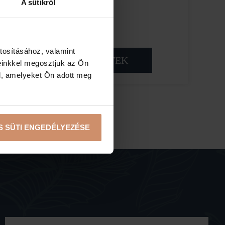
A sütikről
tosításához, valamint
RÉSZLETEK
einkkel megosztjuk az Ön
l, amelyeket Ön adott meg
S SÜTI ENGEDÉLYEZÉSE