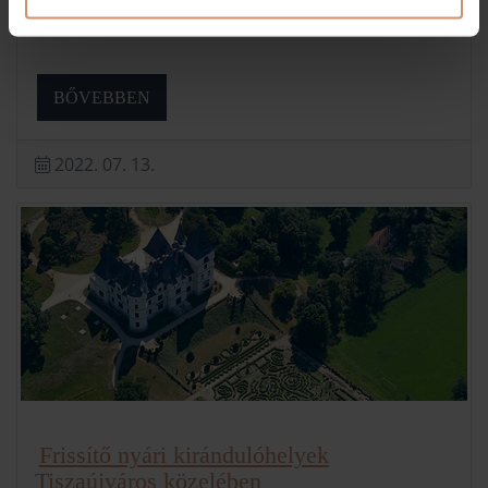
Nyári kalandok: A Tisza tó kerékpárral
BŐVEBBEN
2022. 07. 13.
Frissítő nyári kirándulóhelyek
Tiszaújváros közelében