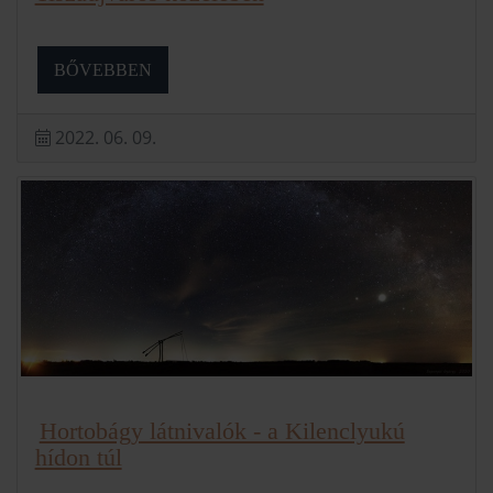
BŐVEBBEN
2022. 06. 09.
Hortobágy látnivalók - a Kilenclyukú
hídon túl