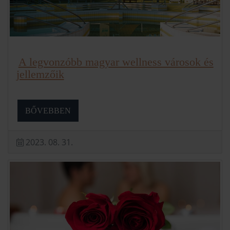
A legvonzóbb magyar wellness városok és
jellemzőik
BŐVEBBEN
2023. 08. 31.