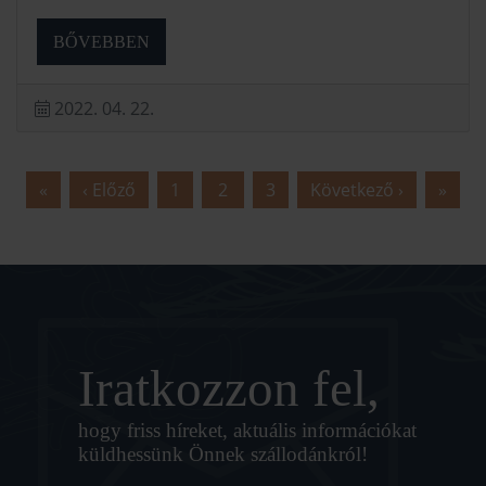
BŐVEBBEN
2022. 04. 22.
«
‹ Előző
1
2
3
Következő ›
»
Iratkozzon fel,
hogy friss híreket, aktuális információkat
küldhessünk Önnek szállodánkról!