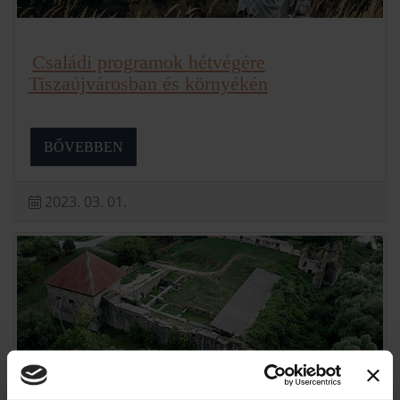
Családi programok hétvégére
Tiszaújvárosban és környékén
BŐVEBBEN
2023. 03. 01.