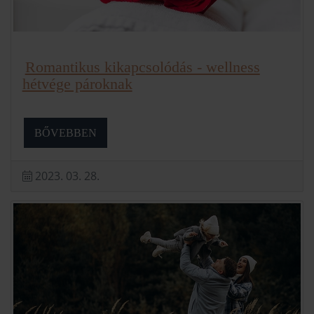
Romantikus kikapcsolódás - wellness
hétvége pároknak
BŐVEBBEN
2023. 03. 28.