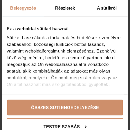
Beleegyezés
Részletek
A sütikről
Őszi kirándulóhelyek pazar
színkavalkádban
Ez a weboldal sütiket használ
Sütiket használunk a tartalmak és hirdetések személyre
BŐVEBBEN
szabásához, közösségi funkciók biztosításához,
valamint weboldalforgalmunk elemzéséhez. Ezenkívül
2022. 08. 24.
közösségi média-, hirdető- és elemező partnereinkkel
megosztjuk az Ön weboldalhasználatra vonatkozó
adatait, akik kombinálhatják az adatokat más olyan
adatokkal, amelyeket Ön adott meg számukra vagy az
Ön által használt más szolgáltatásokból gyűjtöttek.
ÖSSZES SÜTI ENGEDÉLYEZÉSE
TESTRE SZABÁS